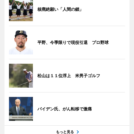
核廃絶願い「人間の鎖」
平野、今季限りで現役引退 プロ野球
松山は１１位浮上 米男子ゴルフ
バイデン氏、がん転移で激痛
もっと見る