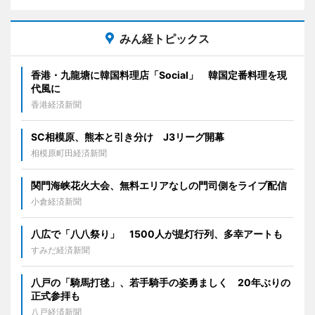
みん経トピックス
香港・九龍塘に韓国料理店「Social」 韓国定番料理を現
代風に
香港経済新聞
SC相模原、熊本と引き分け J3リーグ開幕
相模原町田経済新聞
関門海峡花火大会、無料エリアなしの門司側をライブ配信
小倉経済新聞
八広で「八八祭り」 1500人が提灯行列、多幸アートも
すみだ経済新聞
八戸の「騎馬打毬」、若手騎手の姿勇ましく 20年ぶりの
正式参拝も
八戸経済新聞