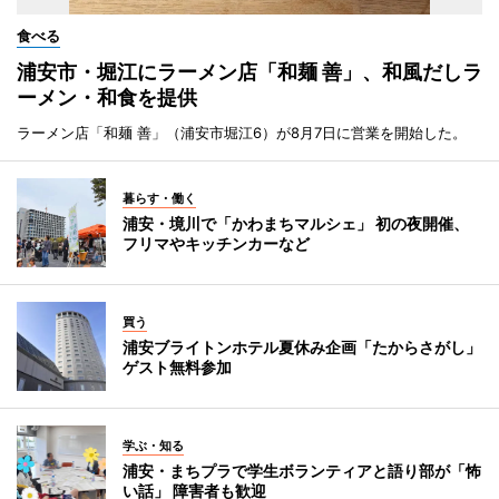
食べる
浦安市・堀江にラーメン店「和麺 善」、和風だしラ
ーメン・和食を提供
ラーメン店「和麺 善」（浦安市堀江6）が8月7日に営業を開始した。
暮らす・働く
浦安・境川で「かわまちマルシェ」 初の夜開催、
フリマやキッチンカーなど
買う
浦安ブライトンホテル夏休み企画「たからさがし」
ゲスト無料参加
学ぶ・知る
浦安・まちプラで学生ボランティアと語り部が「怖
い話」 障害者も歓迎