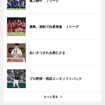
喜ぶ植中 Ｊリーグ
鹿島、逆転で白星発進 Ｊリーグ
あいさつされる悠仁さま
プロ野球・西武２―５ソフトバンク
もっと見る