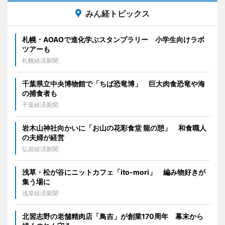
みん経トピックス
札幌・AOAOで進化学ぶスタンプラリー 小学生向けラボ
ツアーも
札幌経済新聞
千葉県立中央博物館で「ちば恐竜博」 巨大肉食恐竜や海
の捕食者も
千葉経済新聞
岩木山神社向かいに「お山の花彩食堂 龍の憩」 和食職人
の夫婦が経営
弘前経済新聞
浅草・松が谷にニットカフェ「ito-mori」 編み物好きが
集う場に
浅草経済新聞
北習志野の老舗精肉店「鳥吉」が創業170周年 幕末から