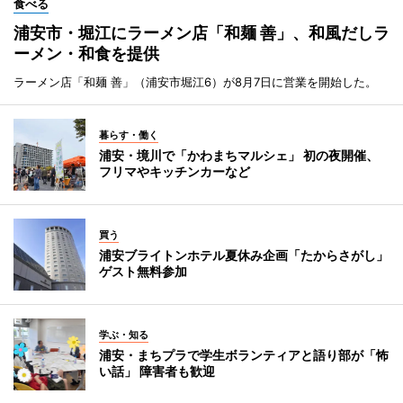
食べる
浦安市・堀江にラーメン店「和麺 善」、和風だしラ
ーメン・和食を提供
ラーメン店「和麺 善」（浦安市堀江6）が8月7日に営業を開始した。
暮らす・働く
浦安・境川で「かわまちマルシェ」 初の夜開催、
フリマやキッチンカーなど
買う
浦安ブライトンホテル夏休み企画「たからさがし」
ゲスト無料参加
学ぶ・知る
浦安・まちプラで学生ボランティアと語り部が「怖
い話」 障害者も歓迎