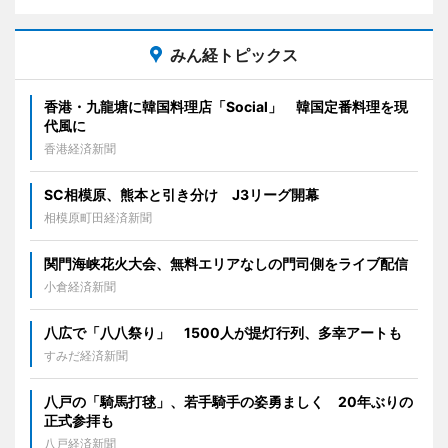
みん経トピックス
香港・九龍塘に韓国料理店「Social」 韓国定番料理を現
代風に
香港経済新聞
SC相模原、熊本と引き分け J3リーグ開幕
相模原町田経済新聞
関門海峡花火大会、無料エリアなしの門司側をライブ配信
小倉経済新聞
八広で「八八祭り」 1500人が提灯行列、多幸アートも
すみだ経済新聞
八戸の「騎馬打毬」、若手騎手の姿勇ましく 20年ぶりの
正式参拝も
八戸経済新聞