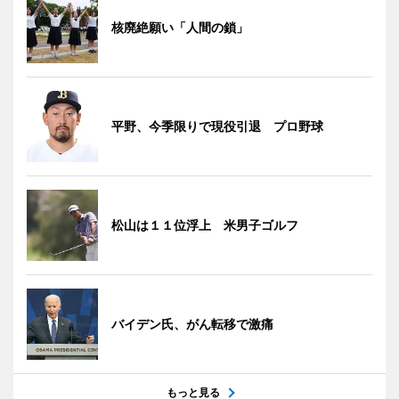
核廃絶願い「人間の鎖」
平野、今季限りで現役引退 プロ野球
松山は１１位浮上 米男子ゴルフ
バイデン氏、がん転移で激痛
もっと見る