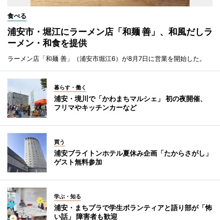
食べる
浦安市・堀江にラーメン店「和麺 善」、和風だしラ
ーメン・和食を提供
ラーメン店「和麺 善」（浦安市堀江6）が8月7日に営業を開始した。
暮らす・働く
浦安・境川で「かわまちマルシェ」 初の夜開催、
フリマやキッチンカーなど
買う
浦安ブライトンホテル夏休み企画「たからさがし」
ゲスト無料参加
学ぶ・知る
浦安・まちプラで学生ボランティアと語り部が「怖
い話」 障害者も歓迎