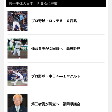
若手主体の日本、ＰＳＧに完敗
プロ野球・ロッテ８―０西武
仙台育英が２回戦へ 高校野球
プロ野球・中日４―１ヤクルト
第三者委が調査へ 福岡県議会