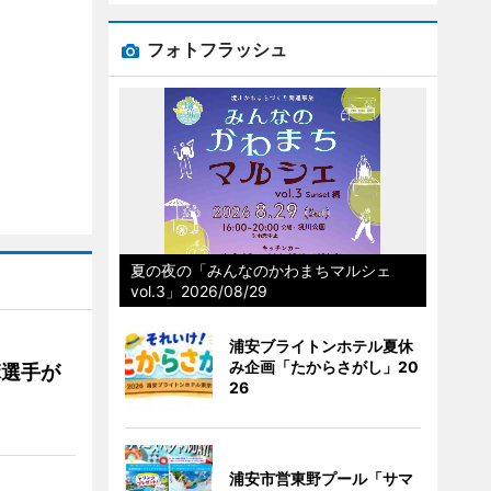
フォトフラッシュ
夏の夜の「みんなのかわまちマルシェ
vol.3」2026/08/29
浦安ブライトンホテル夏休
み企画「たからさがし」20
麻選手が
26
浦安市営東野プール「サマ