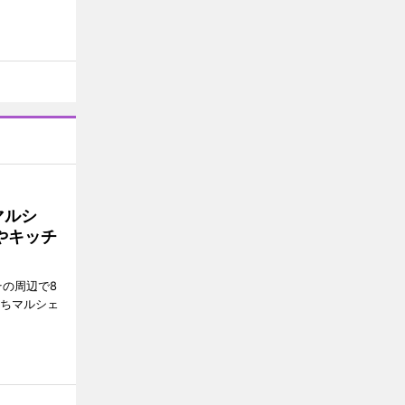
マルシ
やキッチ
その周辺で8
まちマルシェ