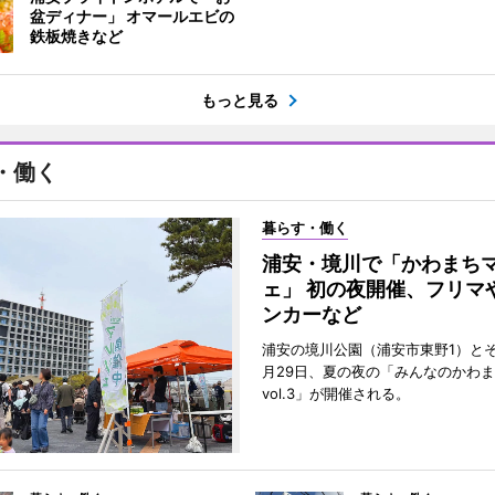
盆ディナー」 オマールエビの
鉄板焼きなど
もっと見る
・働く
暮らす・働く
浦安・境川で「かわまち
ェ」 初の夜開催、フリマ
ンカーなど
浦安の境川公園（浦安市東野1）と
月29日、夏の夜の「みんなのかわ
vol.3」が開催される。