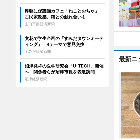
厚狭に保護猫カフェ「ねことおちゃ」
古民家改築、猫との触れ合いも
山口宇部経済新聞
文花で学生企画の「すみだタウンミーテ
ィング」 4テーマで意見交換
すみだ経済新聞
最新ニ
沼津発祥の医学研究会「U-TECH」開催
へ 関係者らが沼津市長を表敬訪問
沼津経済新聞