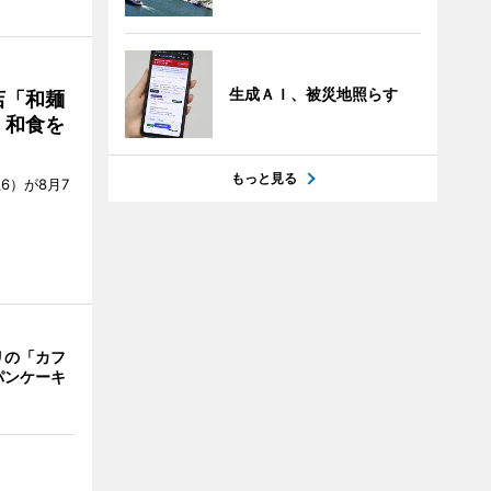
生成ＡＩ、被災地照らす
店「和麺
・和食を
もっと見る
6）が8月7
リの「カフ
パンケーキ