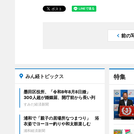
前の
みん経トピックス
特集
墨田区役所、「令和8年8月8日婚」
300人超が婚姻届、開庁前から長い列
すみだ経済新聞
浦和で「親子の居場所なつまつり」 浴
衣姿でヨーヨー釣りや和太鼓楽しむ
浦和経済新聞