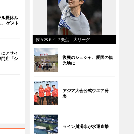
テル夏休み
」 ゲスト
佐々木６回２失点 大リーグ
リにアサイ
復興のシュシャ、愛国の観
専門店「シ
光地に
アジア大会公式ウエア発
表
ライン川渇水が水運直撃