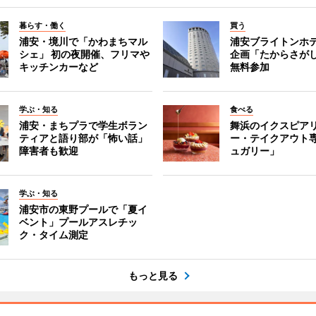
暮らす・働く
買う
浦安・境川で「かわまちマル
浦安ブライトンホ
シェ」 初の夜開催、フリマや
企画「たからさがし
キッチンカーなど
無料参加
学ぶ・知る
食べる
浦安・まちプラで学生ボラン
舞浜のイクスピア
ティアと語り部が「怖い話」
ー・テイクアウト
障害者も歓迎
ュガリー」
学ぶ・知る
浦安市の東野プールで「夏イ
ベント」プールアスレチッ
ク・タイム測定
もっと見る