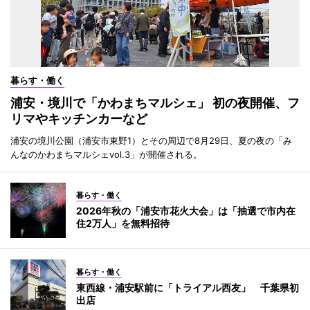
暮らす・働く
浦安・境川で「かわまちマルシェ」 初の夜開催、フ
リマやキッチンカーなど
浦安の境川公園（浦安市東野1）とその周辺で8月29日、夏の夜の「み
んなのかわまちマルシェvol.3」が開催される。
暮らす・働く
2026年秋の「浦安市花火大会」は「抽選で市内在
住2万人」を無料招待
暮らす・働く
東西線・浦安駅前に「トライアル西友」 千葉県初
出店