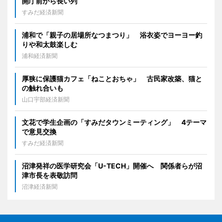
開庁前から長い列
すみだ経済新聞
浦和で「親子の居場所なつまつり」 浴衣姿でヨーヨー釣
りや和太鼓楽しむ
浦和経済新聞
厚狭に保護猫カフェ「ねことおちゃ」 古民家改築、猫と
の触れ合いも
山口宇部経済新聞
文花で学生企画の「すみだタウンミーティング」 4テーマ
で意見交換
すみだ経済新聞
沼津発祥の医学研究会「U-TECH」開催へ 関係者らが沼
津市長を表敬訪問
沼津経済新聞