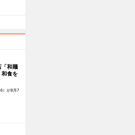
店「和麺
・和食を
6）が8月7