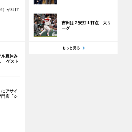
6）が8月7
吉田は２安打１打点 大リ
ーグ
もっと見る
テル夏休み
」 ゲスト
リにアサイ
専門店「シ