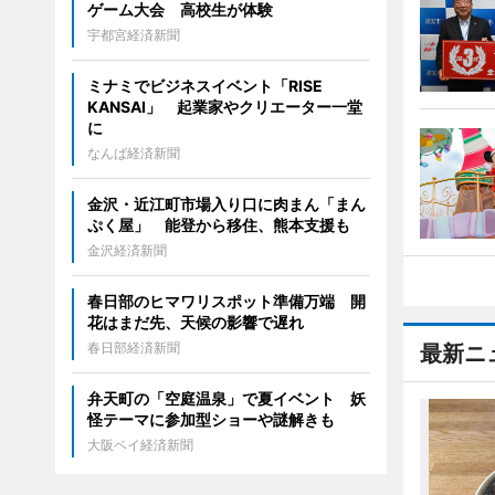
ゲーム大会 高校生が体験
宇都宮経済新聞
ミナミでビジネスイベント「RISE
KANSAI」 起業家やクリエーター一堂
に
なんば経済新聞
金沢・近江町市場入り口に肉まん「まん
ぷく屋」 能登から移住、熊本支援も
金沢経済新聞
春日部のヒマワリスポット準備万端 開
花はまだ先、天候の影響で遅れ
春日部経済新聞
最新ニ
弁天町の「空庭温泉」で夏イベント 妖
怪テーマに参加型ショーや謎解きも
大阪ベイ経済新聞