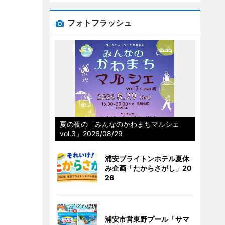
フォトフラッシュ
夏の夜の「みんなのかわまちマルシェ
vol.3」2026/08/29
浦安ブライトンホテル夏休
み企画「たからさがし」20
26
浦安市営東野プール「サマ