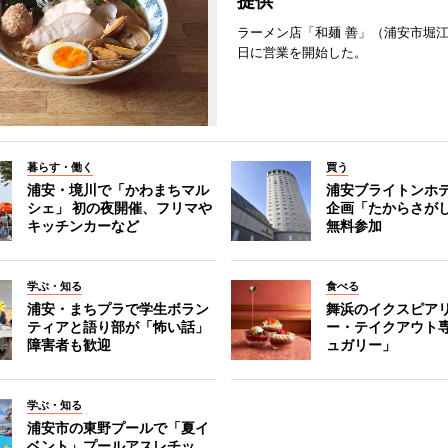
提供
ラーメン店「和麺 善」（浦安市堀江
日に営業を開始した。
暮らす・働く
買う
浦安・境川で「かわまちマル
浦安ブライトンホ
シェ」 初の夜開催、フリマや
企画「たからさがし
キッチンカーなど
無料参加
学ぶ・知る
食べる
浦安・まちプラで学生ボラン
舞浜のイクスピア
ティアと語り部が「怖い話」
ー・テイクアウト
障害者も歓迎
ュガリー」
学ぶ・知る
浦安市の東野プールで「夏イ
ベント」プールアスレチッ