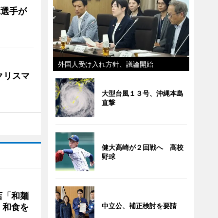
麻選手が
外国人受け入れ方針、議論開始
クリスマ
大型台風１３号、沖縄本島
直撃
健大高崎が２回戦へ 高校
野球
店「和麺
中立公、補正検討を要請
・和食を