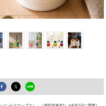
PS（バンビドロップス）」（浦安市海楽1）が6月2日に開業し