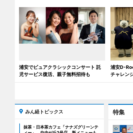
浦安でピュアクラシックコンサート 託
浦安D-R
児サービス復活、親子無料招待も
チャレン
みん経トピックス
特集
抹茶・日本茶カフェ「ナナズグリーンテ
ィー」、自由が丘2号店 新メニューも