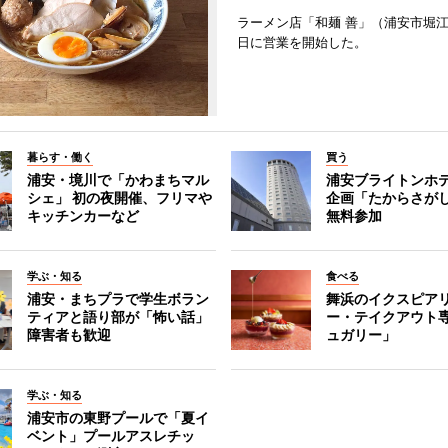
ラーメン店「和麺 善」（浦安市堀江
日に営業を開始した。
暮らす・働く
買う
浦安・境川で「かわまちマル
浦安ブライトンホ
シェ」 初の夜開催、フリマや
企画「たからさがし
キッチンカーなど
無料参加
学ぶ・知る
食べる
浦安・まちプラで学生ボラン
舞浜のイクスピア
ティアと語り部が「怖い話」
ー・テイクアウト
障害者も歓迎
ュガリー」
学ぶ・知る
浦安市の東野プールで「夏イ
ベント」プールアスレチッ