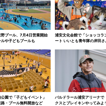
東野プール、7月4日営業開始
浦安文化会館で「ショッコラ
ールや子どもプールも
ート いいとも青年隊の岸田さ
動公園で「子どもイベント」
バルドラール浦安アリーナで
迷路・プール無料開放など
クスとブレイキンやってみよ