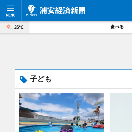
食べる
35°C
子ども