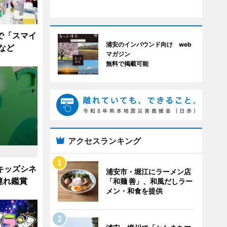
で「スマイ
浦安のインバウンド向け web
など
マガジン
無料で掲載可能
アクセスランキング
キッズシネ
浦安市・堀江にラーメン店
連れ鑑賞
「和麺 善」、和風だしラー
メン・和食を提供