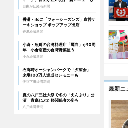
自由が丘経済新聞
香港・ifcに「フォーシーズンズ」直営ケ
ーキショップ ポップアップ出店
香港経済新聞
小倉・魚町の台湾料理店「麗白」が10周
年 小倉南産の台湾野菜使う
小倉経済新聞
石廊崎オーシャンパークで「夕涼会」
来場100万人達成セレモニーも
伊豆下田経済新聞
最新ニ
夏の八戸三社大祭で冬の「えんぶり」公
演 青森ねぶた祭関係者の姿も
八戸経済新聞