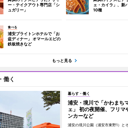
ー・テイクアウト専門店「シ
ェ・カイラ」、新
ュガリー」
10種
食べる
浦安ブライトンホテルで「お
盆ディナー」 オマールエビの
鉄板焼きなど
もっと見る
・働く
暮らす・働く
浦安・境川で「かわまち
ェ」 初の夜開催、フリマ
ンカーなど
浦安の境川公園（浦安市東野1）と