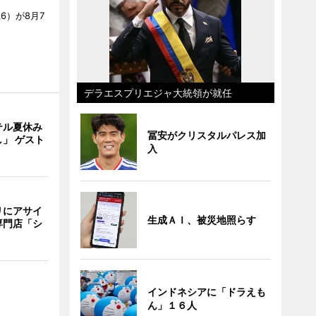
6）が8月7
デラエスプリエジャ大統領が就任
テル夏休み
冨安がクリスタルパレス加
」 ゲスト
入
リにアサイ
生成ＡＩ、被災地照らす
専門店「シ
インドネシアに「ドラえも
ん」１６人