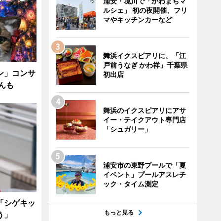
浦安・境川で「かわまちマ
ルシェ」 初の夜開催、フリ
マやキッチンカーなど
舞浜イクスピアリに、「江
戸前うなぎ かわ祥」千葉県
ン」コンサ
初出店
んも
舞浜のイクスピアリにアサ
イー・テイクアウト専門店
「シュガリー」
浦安市の東野プールで「夏
イベント」プールアスレチ
ック・タイム測定
「シゲキッ
もっと見る
う」