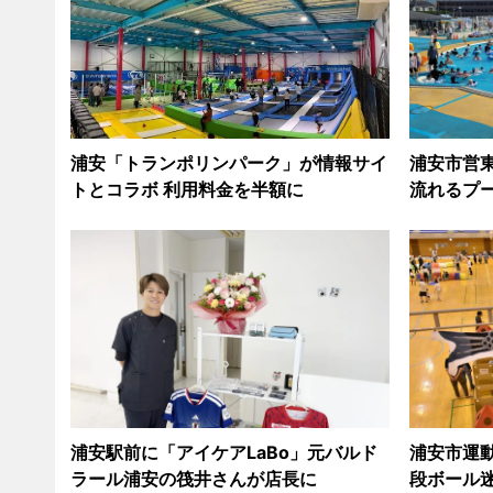
浦安「トランポリンパーク」が情報サイ
浦安市営
トとコラボ 利用料金を半額に
流れるプ
浦安駅前に「アイケアLaBo」元バルド
浦安市運
ラール浦安の筏井さんが店長に
段ボール