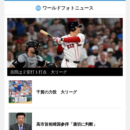
ワールドフォトニュース
吉田は２安打１打点 大リーグ
千賀の力投 大リーグ
高市首相靖国参拝「適切に判断」