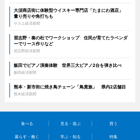
大須商店街に体験型ウイスキー専門店「たまにわ酒店」
量り売りや角打ちも
サカエ経済新聞
習志野・奏の杜でワークショップ 住民が育てたラベンダ
ーでリース作りなど
習志野経済新聞
飯田でピアノ演奏体験 世界三大ピアノ2台を弾き比べ
飯田経済新聞
熊本・新市街に焼き鳥チェーン「鳥貴族」 県内2店舗目
熊本経済新聞
食べる
見る・遊ぶ
買う
暮らす・働く
学ぶ・知る
特集