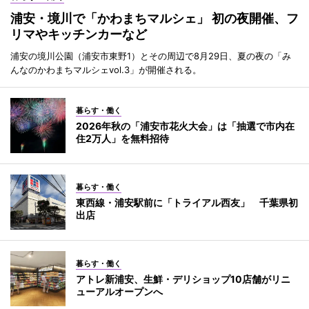
浦安・境川で「かわまちマルシェ」 初の夜開催、フ
リマやキッチンカーなど
浦安の境川公園（浦安市東野1）とその周辺で8月29日、夏の夜の「み
んなのかわまちマルシェvol.3」が開催される。
暮らす・働く
2026年秋の「浦安市花火大会」は「抽選で市内在
住2万人」を無料招待
暮らす・働く
東西線・浦安駅前に「トライアル西友」 千葉県初
出店
暮らす・働く
アトレ新浦安、生鮮・デリショップ10店舗がリニ
ューアルオープンへ