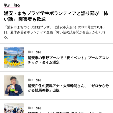
学ぶ・知る
浦安・まちプラで学生ボランティアと語り部が「怖
い話」 障害者も歓迎
「浦安市まちづくり活動プラザ」（浦安市入船5）の303号室で8月8
日、夏休み若者ボランティア企画「怖い話の読み聞かせ会」が行われ
る。
学ぶ・知る
浦安市の東野プールで「夏イベント」プールアスレ
チック・タイム測定
学ぶ・知る
浦安在住の競馬アナ・大澤幹朗さん、「ゼロから分
かる競馬教養」出版
学ぶ・知る