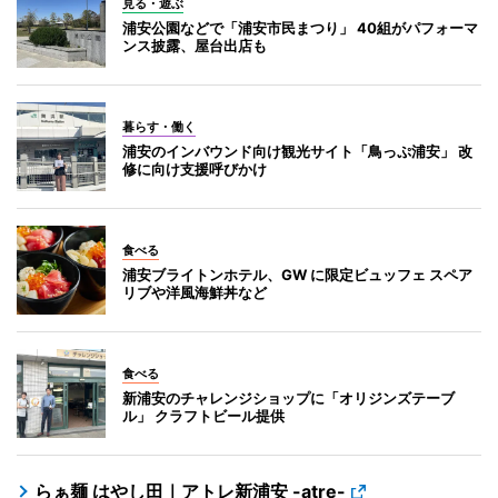
見る・遊ぶ
浦安公園などで「浦安市民まつり」 40組がパフォーマ
ンス披露、屋台出店も
暮らす・働く
浦安のインバウンド向け観光サイト「鳥っぷ浦安」 改
修に向け支援呼びかけ
食べる
浦安ブライトンホテル、GW に限定ビュッフェ スペア
リブや洋風海鮮丼など
食べる
新浦安のチャレンジショップに「オリジンズテーブ
ル」 クラフトビール提供
らぁ麺 はやし田｜アトレ新浦安 -atre-