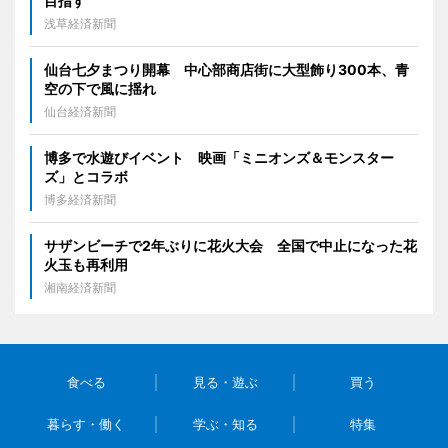
目指す
浅草経済新聞
仙台七夕まつり開幕 中心部商店街に大型飾り300本、青
空の下で風に揺れ
仙台経済新聞
博多で水遊びイベント 映画「ミニオンズ＆モンスター
ズ」とコラボ
博多経済新聞
サザンビーチで2年ぶりに花火大会 全国で中止になった花
火玉も再利用
湘南経済新聞
食べる
見る・遊ぶ
買う
暮らす・働く
学ぶ・知る
特集