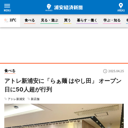
33°C
食べる
見る・遊ぶ
買う
暮らす・働く
学ぶ・知る
食べる
2025.04.25
アトレ新浦安に「らぁ麺 はやし田」 オープン
日に50人超が行列
アトレ新浦安
新店舗