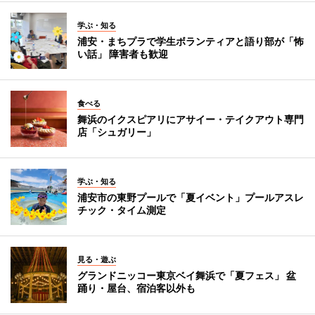
学ぶ・知る
浦安・まちプラで学生ボランティアと語り部が「怖
い話」 障害者も歓迎
食べる
舞浜のイクスピアリにアサイー・テイクアウト専門
店「シュガリー」
学ぶ・知る
浦安市の東野プールで「夏イベント」プールアスレ
チック・タイム測定
見る・遊ぶ
グランドニッコー東京ベイ舞浜で「夏フェス」 盆
踊り・屋台、宿泊客以外も