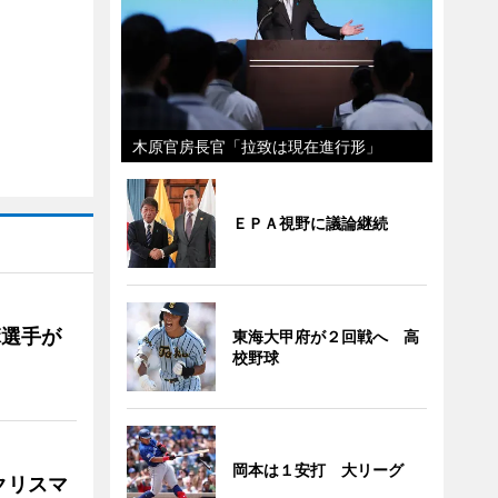
木原官房長官「拉致は現在進行形」
ＥＰＡ視野に議論継続
麻選手が
東海大甲府が２回戦へ 高
校野球
岡本は１安打 大リーグ
クリスマ