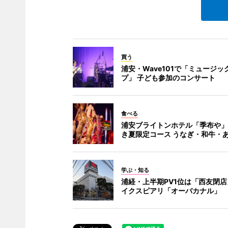
買う
浦安・Wave101で「ミュージッ
プ」 子ども参加のコンサート
食べる
浦安ブライトンホテル「季布や」
き夏限定コース うなぎ・和牛・
学ぶ・知る
浦経・上半期PV1位は「西友閉店
イクスピアリ「オーバカナル」