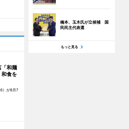
橋本、玉木氏が立候補 国
民民主代表選
もっと見る
店「和麺
・和食を
6）が8月7