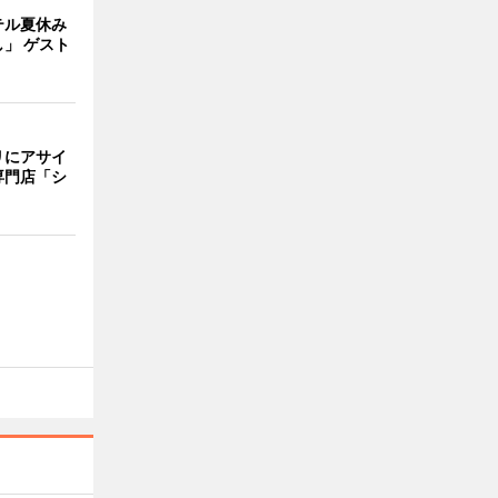
テル夏休み
」 ゲスト
リにアサイ
専門店「シ