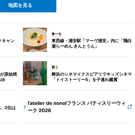
地図を見る
食べる
クキャン
東西線・浦安駅「マーヴ浦安」内に「鶏白
湯らーめん きんとうん」
買う
が原始焼
舞浜のシネマイクスピアリでキッズシネマ
あゆ
「トイストーリー5」を子連れ鑑賞
l’atelier de nonolフランス パティスリーウィ
」 2位は
ーク 2026