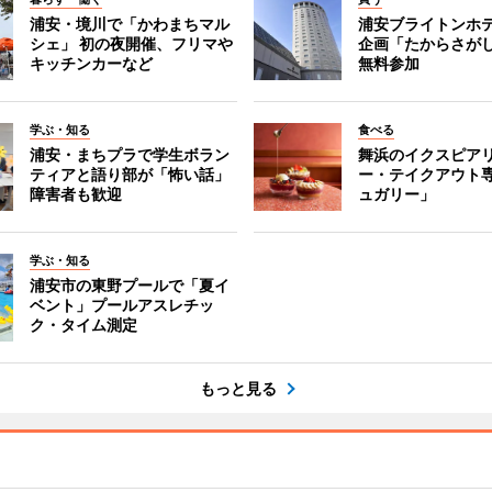
浦安・境川で「かわまちマル
浦安ブライトンホ
シェ」 初の夜開催、フリマや
企画「たからさがし
キッチンカーなど
無料参加
学ぶ・知る
食べる
浦安・まちプラで学生ボラン
舞浜のイクスピア
ティアと語り部が「怖い話」
ー・テイクアウト
障害者も歓迎
ュガリー」
学ぶ・知る
浦安市の東野プールで「夏イ
ベント」プールアスレチッ
ク・タイム測定
もっと見る