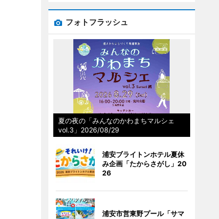
フォトフラッシュ
夏の夜の「みんなのかわまちマルシェ
vol.3」2026/08/29
浦安ブライトンホテル夏休
み企画「たからさがし」20
26
浦安市営東野プール「サマ