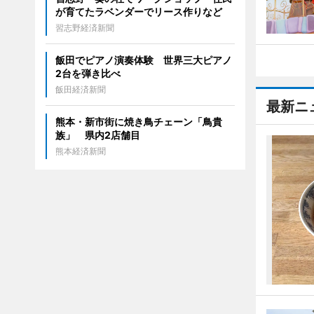
が育てたラベンダーでリース作りなど
習志野経済新聞
飯田でピアノ演奏体験 世界三大ピアノ
2台を弾き比べ
飯田経済新聞
最新ニ
熊本・新市街に焼き鳥チェーン「鳥貴
族」 県内2店舗目
熊本経済新聞