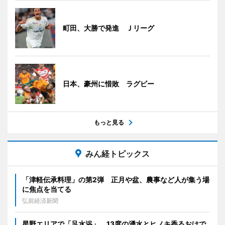
町田、大勝で発進 Ｊリーグ
日本、豪州に惜敗 ラグビー
もっと見る
みん経トピックス
「津軽伝承料理」の第2弾 正月や盆、農事など人が集う場
に焦点を当てる
弘前経済新聞
星野エリアで「足水浴」 13度の湧水とヒノキ香るおけで