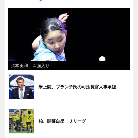
張本美和、４強入り
米上院、ブランチ氏の司法長官人事承認
柏、開幕白星 Ｊリーグ