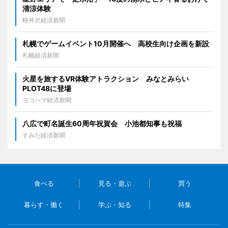
清涼体験
軽井沢経済新聞
札幌でゲームイベント10月開催へ 高校生向け企画を新設
札幌経済新聞
火星を旅するVR体験アトラクション みなとみらい
PLOT48に登場
ヨコハマ経済新聞
八広で町名誕生60周年祝賀会 小池都知事も祝福
すみだ経済新聞
食べる
見る・遊ぶ
買う
暮らす・働く
学ぶ・知る
特集