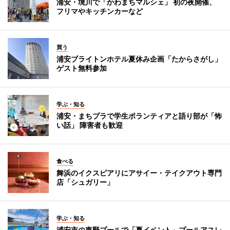
浦安・境川で「かわまちマルシェ」 初の夜開催、
フリマやキッチンカーなど
買う
浦安ブライトンホテル夏休み企画「たからさがし」
ゲスト無料参加
学ぶ・知る
浦安・まちプラで学生ボランティアと語り部が「怖
い話」 障害者も歓迎
食べる
舞浜のイクスピアリにアサイー・テイクアウト専門
店「シュガリー」
学ぶ・知る
浦安市の東野プールで「夏イベント」プールアスレ