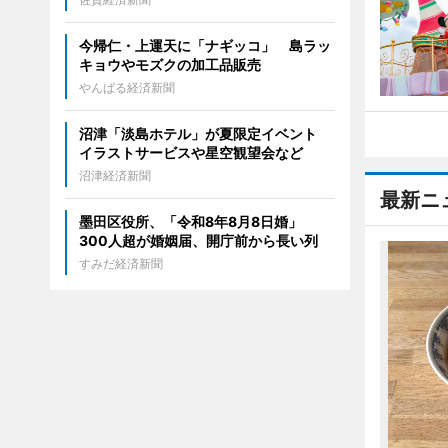
今帰仁・上運天に「ナギッコ」 島ラッ
キョウやモズクの加工品販売
やんばる経済新聞
沼津「淡島ホテル」が夏限定イベント
イラストサービスや星空観望会など
沼津経済新聞
最新ニ
墨田区役所、「令和8年8月8日婚」
300人超が婚姻届、開庁前から長い列
すみだ経済新聞