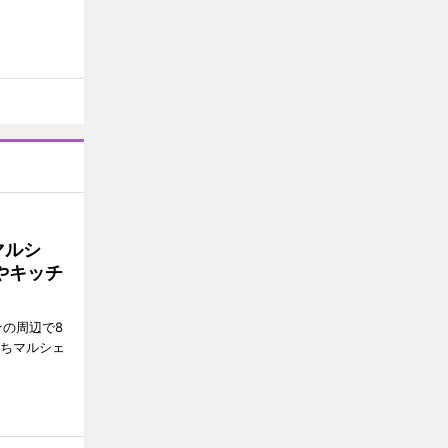
マルシ
やキッチ
その周辺で8
まちマルシェ