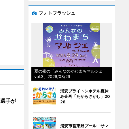
フォトフラッシュ
夏の夜の「みんなのかわまちマルシェ
vol.3」2026/08/29
浦安ブライトンホテル夏休
み企画「たからさがし」20
麻選手が
26
浦安市営東野プール「サマ