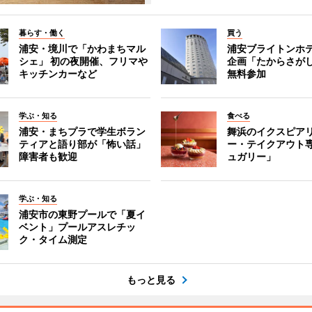
暮らす・働く
買う
浦安・境川で「かわまちマル
浦安ブライトンホ
シェ」 初の夜開催、フリマや
企画「たからさがし
キッチンカーなど
無料参加
学ぶ・知る
食べる
浦安・まちプラで学生ボラン
舞浜のイクスピア
ティアと語り部が「怖い話」
ー・テイクアウト
障害者も歓迎
ュガリー」
学ぶ・知る
浦安市の東野プールで「夏イ
ベント」プールアスレチッ
ク・タイム測定
もっと見る