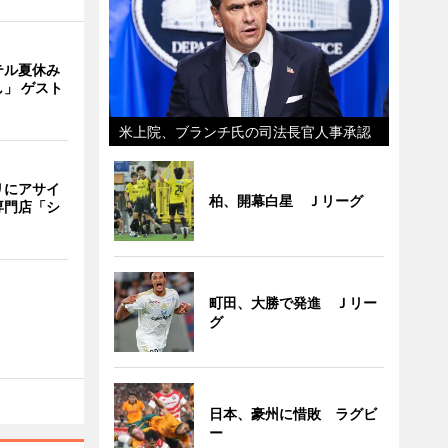
テル夏休み
」 ゲスト
米上院、ブランチ氏の司法長官人事承認
リにアサイ
柏、開幕白星 Ｊリーグ
専門店「シ
町田、大勝で発進 Ｊリー
グ
日本、豪州に惜敗 ラグビ
ー