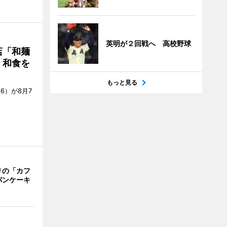
英明が２回戦へ 高校野球
店「和麺
・和食を
もっと見る
6）が8月7
リの「カフ
パンケーキ