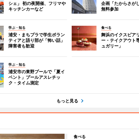
シェ」 初の夜開催、フリマや
企画「たからさがし
キッチンカーなど
無料参加
学ぶ・知る
食べる
浦安・まちプラで学生ボラン
舞浜のイクスピア
ティアと語り部が「怖い話」
ー・テイクアウト
障害者も歓迎
ュガリー」
学ぶ・知る
浦安市の東野プールで「夏イ
ベント」プールアスレチッ
ク・タイム測定
もっと見る
食べる