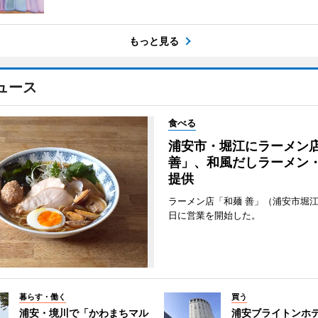
もっと見る
ュース
食べる
浦安市・堀江にラーメン
善」、和風だしラーメン
提供
ラーメン店「和麺 善」（浦安市堀江
日に営業を開始した。
暮らす・働く
買う
浦安・境川で「かわまちマル
浦安ブライトンホ