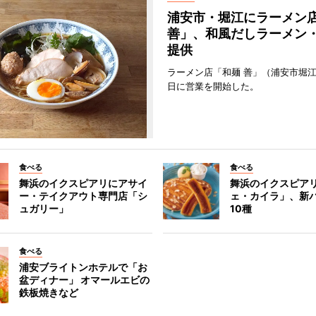
浦安市・堀江にラーメン
善」、和風だしラーメン
提供
ラーメン店「和麺 善」（浦安市堀江
日に営業を開始した。
食べる
食べる
舞浜のイクスピアリにアサイ
舞浜のイクスピア
ー・テイクアウト専門店「シ
ェ・カイラ」、新
ュガリー」
10種
食べる
浦安ブライトンホテルで「お
盆ディナー」 オマールエビの
鉄板焼きなど