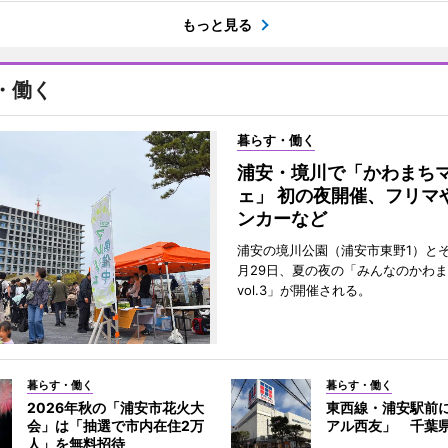
もっと見る
・働く
暮らす・働く
浦安・境川で「かわまち
ェ」 初の夜開催、フリマ
ンカーなど
浦安の境川公園（浦安市東野1）と
月29日、夏の夜の「みんなのかわ
vol.3」が開催される。
暮らす・働く
暮らす・働く
2026年秋の「浦安市花火大
東西線・浦安駅前
会」は「抽選で市内在住2万
アル西友」 千葉
人」を無料招待