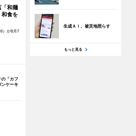
店「和麺
・和食を
生成ＡＩ、被災地照らす
6）が8月7
もっと見る
リの「カフ
パンケーキ