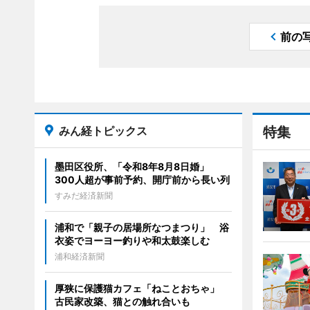
前の
みん経トピックス
特集
墨田区役所、「令和8年8月8日婚」
300人超が事前予約、開庁前から長い列
すみだ経済新聞
浦和で「親子の居場所なつまつり」 浴
衣姿でヨーヨー釣りや和太鼓楽しむ
浦和経済新聞
厚狭に保護猫カフェ「ねことおちゃ」
古民家改築、猫との触れ合いも