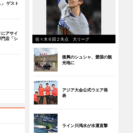
」 ゲスト
リにアサイ
専門店「シ
佐々木６回２失点 大リーグ
復興のシュシャ、愛国の観
光地に
アジア大会公式ウエア発
表
ライン川渇水が水運直撃