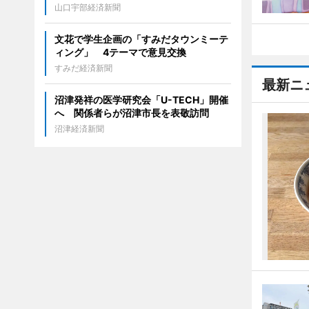
山口宇部経済新聞
文花で学生企画の「すみだタウンミーテ
ィング」 4テーマで意見交換
すみだ経済新聞
最新ニ
沼津発祥の医学研究会「U-TECH」開催
へ 関係者らが沼津市長を表敬訪問
沼津経済新聞