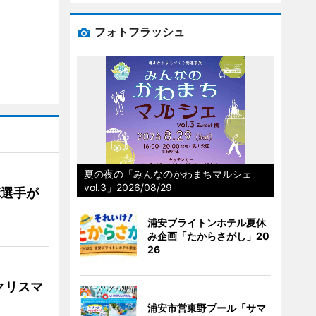
フォトフラッシュ
夏の夜の「みんなのかわまちマルシェ
vol.3」2026/08/29
麻選手が
浦安ブライトンホテル夏休
み企画「たからさがし」20
26
クリスマ
浦安市営東野プール「サマ