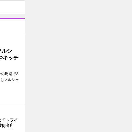
マルシ
やキッチ
その周辺で8
まちマルシェ
に「トライ
県初出店