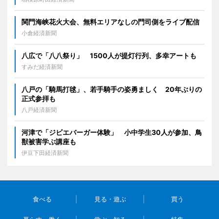
関門海峡花火大会、無料エリアなしの門司側をライブ配信
小倉経済新聞
八広で「八八祭り」 1500人が提灯行列、多幸アートも
すみだ経済新聞
八戸の「騎馬打毬」、若手騎手の姿勇ましく 20年ぶりの
正式参拝も
八戸経済新聞
河津で「ジビエバーガー体験」 小中学生30人が参加、鳥
獣被害学ぶ講座も
伊豆下田経済新聞
食べる
見る・遊ぶ
買う