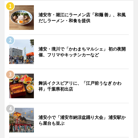
浦安市・堀江にラーメン店「和麺 善」、和風
だしラーメン・和食を提供
浦安・境川で「かわまちマルシェ」 初の夜開
催、フリマやキッチンカーなど
舞浜イクスピアリに、「江戸前うなぎ かわ
祥」千葉県初出店
浦安小で「浦安市納涼盆踊り大会」 浦安駅か
ら屋台も並ぶ