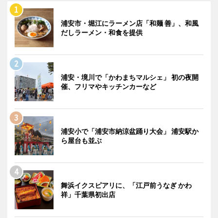
浦安市・堀江にラーメン店「和麺 善」、和風
だしラーメン・和食を提供
浦安・境川で「かわまちマルシェ」 初の夜開
催、フリマやキッチンカーなど
浦安小で「浦安市納涼盆踊り大会」 浦安駅か
ら屋台も並ぶ
舞浜イクスピアリに、「江戸前うなぎ かわ
祥」千葉県初出店