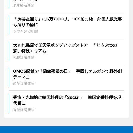
名駅経済新聞
「渋谷盆踊り」に6万7000人 109前に櫓、外国人観光客
も踊りの輪に
シブヤ経済新聞
大丸札幌店で任天堂ポップアップストア 「どうぶつの
森」特設エリアも
札幌経済新聞
OMO5函館で「函館夜景の日」 手回しオルガンで野外劇
テーマ曲
函館経済新聞
香港・九龍塘に韓国料理店「Social」 韓国定番料理を現
代風に
香港経済新聞