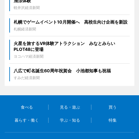
清涼体験
軽井沢経済新聞
札幌でゲームイベント10月開催へ 高校生向け企画を新設
札幌経済新聞
火星を旅するVR体験アトラクション みなとみらい
PLOT48に登場
ヨコハマ経済新聞
八広で町名誕生60周年祝賀会 小池都知事も祝福
すみだ経済新聞
食べる
見る・遊ぶ
買う
暮らす・働く
学ぶ・知る
特集