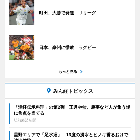
町田、大勝で発進 Ｊリーグ
日本、豪州に惜敗 ラグビー
もっと見る
みん経トピックス
「津軽伝承料理」の第2弾 正月や盆、農事など人が集う場
に焦点を当てる
弘前経済新聞
星野エリアで「足水浴」 13度の湧水とヒノキ香るおけで