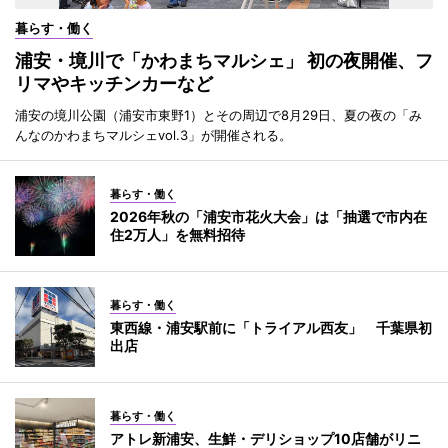
暮らす・働く
浦安・境川で「かわまちマルシェ」 初の夜開催、フ
リマやキッチンカーなど
浦安の境川公園（浦安市東野1）とその周辺で8月29日、夏の夜の「み
んなのかわまちマルシェvol.3」が開催される。
暮らす・働く
2026年秋の「浦安市花火大会」は「抽選で市内在
住2万人」を無料招待
暮らす・働く
東西線・浦安駅前に「トライアル西友」 千葉県初
出店
暮らす・働く
アトレ新浦安、生鮮・デリショップ10店舗がリニ