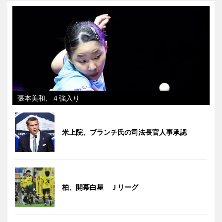
張本美和、４強入り
米上院、ブランチ氏の司法長官人事承認
柏、開幕白星 Ｊリーグ