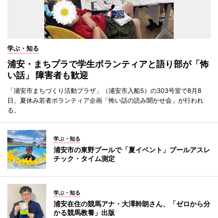
学ぶ・知る
浦安・まちプラで学生ボランティアと語り部が「怖
い話」 障害者も歓迎
「浦安市まちづくり活動プラザ」（浦安市入船5）の303号室で8月8
日、夏休み若者ボランティア企画「怖い話の読み聞かせ会」が行われ
る。
学ぶ・知る
浦安市の東野プールで「夏イベント」プールアスレ
チック・タイム測定
学ぶ・知る
浦安在住の競馬アナ・大澤幹朗さん、「ゼロから分
かる競馬教養」出版