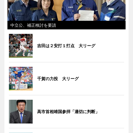
中立公、補正検討を要請
吉田は２安打１打点 大リーグ
千賀の力投 大リーグ
高市首相靖国参拝「適切に判断」