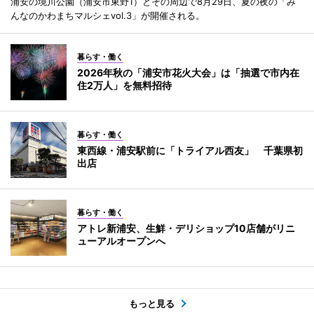
浦安の境川公園（浦安市東野1）とその周辺で8月29日、夏の夜の「み
んなのかわまちマルシェvol.3」が開催される。
暮らす・働く
2026年秋の「浦安市花火大会」は「抽選で市内在
住2万人」を無料招待
暮らす・働く
東西線・浦安駅前に「トライアル西友」 千葉県初
出店
暮らす・働く
アトレ新浦安、生鮮・デリショップ10店舗がリニ
ューアルオープンへ
もっと見る