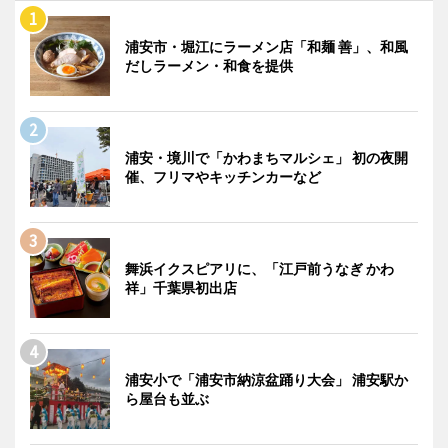
浦安市・堀江にラーメン店「和麺 善」、和風
だしラーメン・和食を提供
浦安・境川で「かわまちマルシェ」 初の夜開
催、フリマやキッチンカーなど
舞浜イクスピアリに、「江戸前うなぎ かわ
祥」千葉県初出店
浦安小で「浦安市納涼盆踊り大会」 浦安駅か
ら屋台も並ぶ