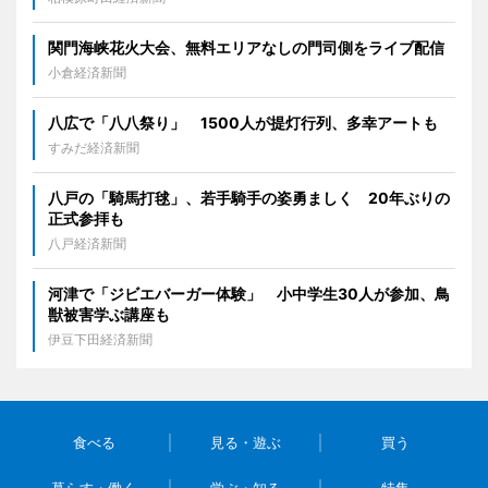
関門海峡花火大会、無料エリアなしの門司側をライブ配信
小倉経済新聞
八広で「八八祭り」 1500人が提灯行列、多幸アートも
すみだ経済新聞
八戸の「騎馬打毬」、若手騎手の姿勇ましく 20年ぶりの
正式参拝も
八戸経済新聞
河津で「ジビエバーガー体験」 小中学生30人が参加、鳥
獣被害学ぶ講座も
伊豆下田経済新聞
食べる
見る・遊ぶ
買う