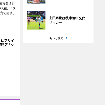
安市美浜1）
が現在、「ス
限定で提供し
上田綺世は後半途中交代
サッカー
もっと見る
リにアサイ
専門店「シ