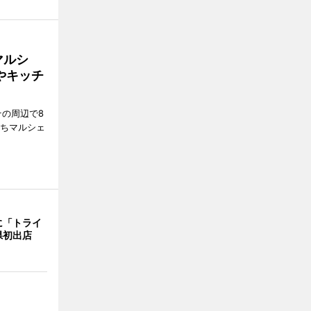
マルシ
やキッチ
その周辺で8
まちマルシェ
に「トライ
県初出店