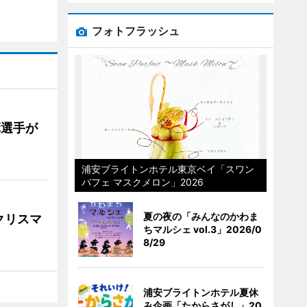
フォトフラッシュ
麻選手が
浦安ブライトンホテル東京ベイ「スワン
パフェ マスクメロン」2026
夏の夜の「みんなのかわま
クリスマ
ちマルシェ vol.3」2026/0
8/29
浦安ブライトンホテル夏休
み企画「たからさがし」20