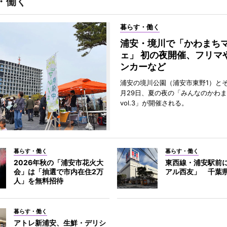
・働く
暮らす・働く
浦安・境川で「かわまち
ェ」 初の夜開催、フリマ
ンカーなど
浦安の境川公園（浦安市東野1）と
月29日、夏の夜の「みんなのかわ
vol.3」が開催される。
暮らす・働く
暮らす・働く
2026年秋の「浦安市花火大
東西線・浦安駅前
会」は「抽選で市内在住2万
アル西友」 千葉
人」を無料招待
暮らす・働く
アトレ新浦安、生鮮・デリシ