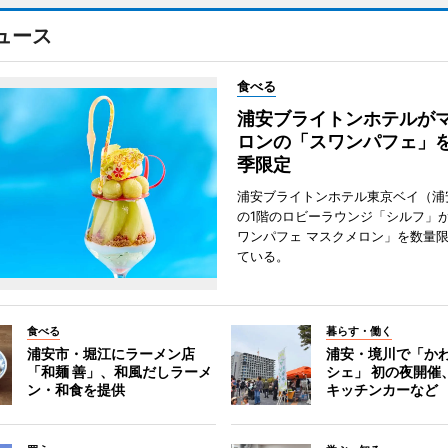
ュース
食べる
浦安ブライトンホテルが
ロンの「スワンパフェ」を
季限定
浦安ブライトンホテル東京ベイ（浦
の1階のロビーラウンジ「シルフ」
ワンパフェ マスクメロン」を数量
ている。
食べる
暮らす・働く
浦安市・堀江にラーメン店
浦安・境川で「か
「和麺 善」、和風だしラーメ
シェ」 初の夜開催
ン・和食を提供
キッチンカーなど