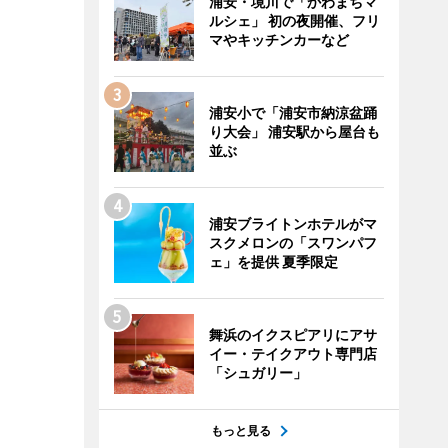
浦安・境川で「かわまちマ
ルシェ」 初の夜開催、フリ
マやキッチンカーなど
浦安小で「浦安市納涼盆踊
り大会」 浦安駅から屋台も
並ぶ
浦安ブライトンホテルがマ
スクメロンの「スワンパフ
ェ」を提供 夏季限定
舞浜のイクスピアリにアサ
イー・テイクアウト専門店
「シュガリー」
もっと見る