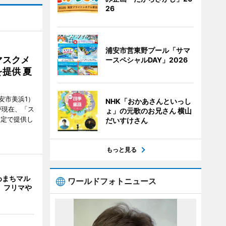
26
浦安市営東野プール「サマ
マスクメ
ースペシャルDAY」2026
提供 夏
安市美浜1）
NHK「おかあさんといっし
が現在、「ス
ょ」の元歌のお兄さん 横山
限定で提供し
だいすけさん
もっと見る
わまちマル
ワールドフォトニュース
、フリマや