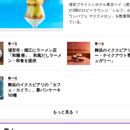
浦安ブライトンホテル東京ベイ（浦
の1階のロビーラウンジ「シルフ」
ワンパフェ マスクメロン」を数量
ている。
食べる
食べる
浦安市・堀江にラーメン店
舞浜のイクスピア
「和麺 善」、和風だしラーメ
ー・テイクアウト
ン・和食を提供
ュガリー」
食べる
舞浜のイクスピアリの「カフ
ェ・カイラ」、新パンケーキ
10種
もっと見る