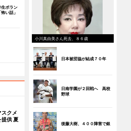
学生ボラン
「怖い話」
小川真由美さん死去、８６歳
日本被団協が結成７０年
日南学園が２回戦へ 高校
野球
マスクメ
提供 夏
後藤大樹、４００障害で銀