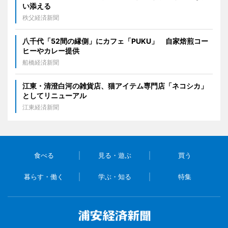
い添える
秩父経済新聞
八千代「52間の縁側」にカフェ「PUKU」 自家焙煎コー
ヒーやカレー提供
船橋経済新聞
江東・清澄白河の雑貨店、猫アイテム専門店「ネコシカ」
としてリニューアル
江東経済新聞
食べる
見る・遊ぶ
買う
暮らす・働く
学ぶ・知る
特集