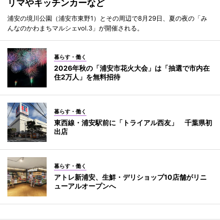
リマやキッチンカーなど
浦安の境川公園（浦安市東野1）とその周辺で8月29日、夏の夜の「み
んなのかわまちマルシェvol.3」が開催される。
暮らす・働く
2026年秋の「浦安市花火大会」は「抽選で市内在
住2万人」を無料招待
暮らす・働く
東西線・浦安駅前に「トライアル西友」 千葉県初
出店
暮らす・働く
アトレ新浦安、生鮮・デリショップ10店舗がリニ
ューアルオープンへ