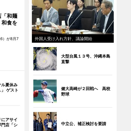
店「和麺
・和食を
外国人受け入れ方針、議論開始
6）が8月7
大型台風１３号、沖縄本島
直撃
テル夏休み
健大高崎が２回戦へ 高校
」 ゲスト
野球
リにアサイ
中立公、補正検討を要請
専門店「シ