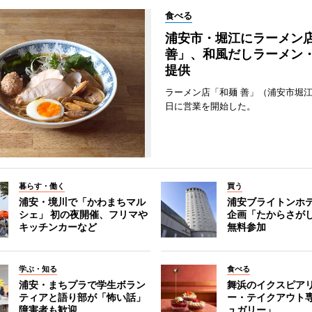
食べる
浦安市・堀江にラーメン
善」、和風だしラーメン
提供
ラーメン店「和麺 善」（浦安市堀江
日に営業を開始した。
暮らす・働く
買う
浦安・境川で「かわまちマル
浦安ブライトンホ
シェ」 初の夜開催、フリマや
企画「たからさがし
キッチンカーなど
無料参加
学ぶ・知る
食べる
浦安・まちプラで学生ボラン
舞浜のイクスピア
ティアと語り部が「怖い話」
ー・テイクアウト
障害者も歓迎
ュガリー」