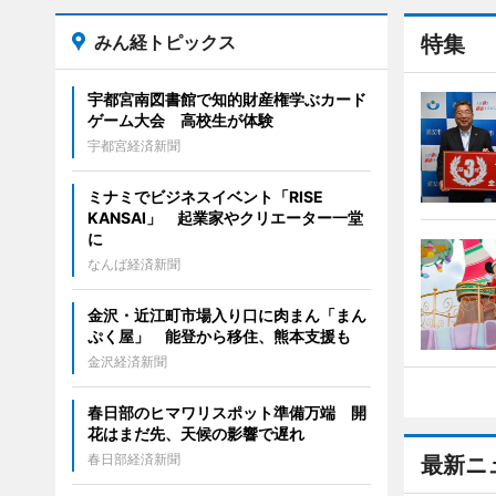
みん経トピックス
特集
宇都宮南図書館で知的財産権学ぶカード
ゲーム大会 高校生が体験
宇都宮経済新聞
ミナミでビジネスイベント「RISE
KANSAI」 起業家やクリエーター一堂
に
なんば経済新聞
金沢・近江町市場入り口に肉まん「まん
ぷく屋」 能登から移住、熊本支援も
金沢経済新聞
春日部のヒマワリスポット準備万端 開
花はまだ先、天候の影響で遅れ
春日部経済新聞
最新ニ