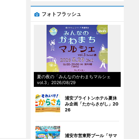
フォトフラッシュ
夏の夜の「みんなのかわまちマルシェ
vol.3」2026/08/29
浦安ブライトンホテル夏休
み企画「たからさがし」20
26
浦安市営東野プール「サマ