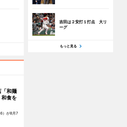
吉田は２安打１打点 大リ
ーグ
もっと見る
店「和麺
・和食を
6）が8月7