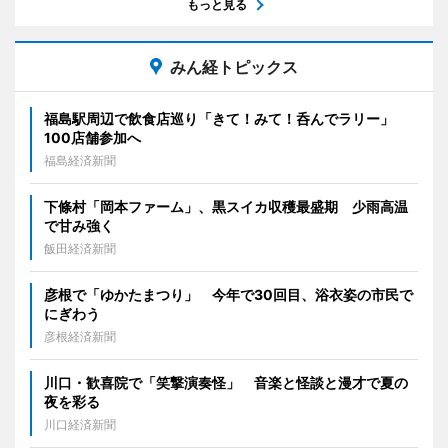
もっと見る
みん経トピックス
福島駅周辺で飲食店巡り「きて！みて！呑んでラリー」
100店舗参加へ
福島経済新聞
下條村「岡本ファーム」、黒スイカ収穫最盛期 少雨高温
で甘み強く
飯田経済新聞
彦根で「ゆかたまつり」 今年で30回目、浴衣姿の市民で
にぎわう
彦根経済新聞
川口・歓喜院で「笑撃演奏怪」 音楽と怪談と漫才で夏の
夜を彩る
川口経済新聞