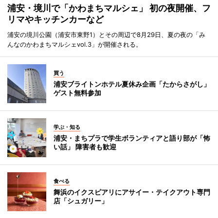
浦安・境川で「かわまちマルシェ」 初の夜開催、フ
リマやキッチンカーなど
浦安の境川公園（浦安市東野1）とその周辺で8月29日、夏の夜の「み
んなのかわまちマルシェvol.3」が開催される。
買う
浦安ブライトンホテル夏休み企画「たからさがし」
ゲスト無料参加
学ぶ・知る
浦安・まちプラで学生ボランティアと語り部が「怖
い話」 障害者も歓迎
食べる
舞浜のイクスピアリにアサイー・テイクアウト専門
店「シュガリー」