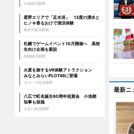
弘前経済新聞
星野エリアで「足水浴」 13度の湧水と
ヒノキ香るおけで清涼体験
軽井沢経済新聞
札幌でゲームイベント10月開催へ 高校
生向け企画を新設
札幌経済新聞
火星を旅するVR体験アトラクション
みなとみらいPLOT48に登場
ヨコハマ経済新聞
最新ニ
八広で町名誕生60周年祝賀会 小池都
知事も祝福
すみだ経済新聞