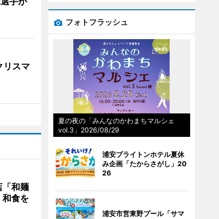
麻選手が
フォトフラッシュ
クリスマ
夏の夜の「みんなのかわまちマルシェ
vol.3」2026/08/29
浦安ブライトンホテル夏休
み企画「たからさがし」20
26
店「和麺
・和食を
浦安市営東野プール「サマ