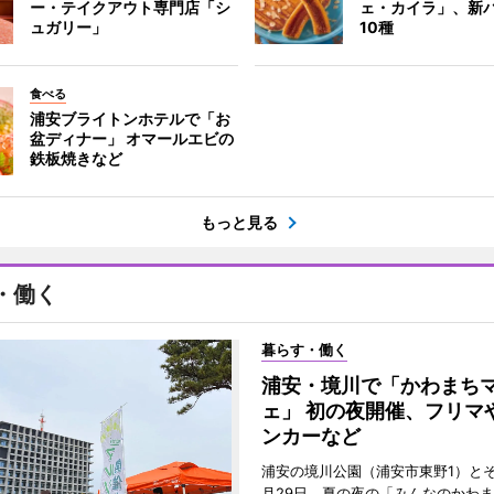
ー・テイクアウト専門店「シ
ェ・カイラ」、新
ュガリー」
10種
食べる
浦安ブライトンホテルで「お
盆ディナー」 オマールエビの
鉄板焼きなど
もっと見る
・働く
暮らす・働く
浦安・境川で「かわまち
ェ」 初の夜開催、フリマ
ンカーなど
浦安の境川公園（浦安市東野1）と
月29日、夏の夜の「みんなのかわ