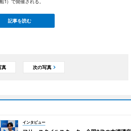
船1）で開催される。
記事を読む
写真
次の写真
インタビュー