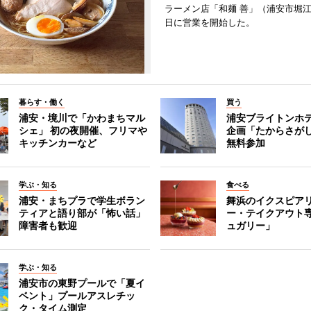
ラーメン店「和麺 善」（浦安市堀江
日に営業を開始した。
暮らす・働く
買う
浦安・境川で「かわまちマル
浦安ブライトンホ
シェ」 初の夜開催、フリマや
企画「たからさがし
キッチンカーなど
無料参加
学ぶ・知る
食べる
浦安・まちプラで学生ボラン
舞浜のイクスピア
ティアと語り部が「怖い話」
ー・テイクアウト
障害者も歓迎
ュガリー」
学ぶ・知る
浦安市の東野プールで「夏イ
ベント」プールアスレチッ
ク・タイム測定