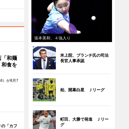
張本美和、４強入り
米上院、ブランチ氏の司法
店「和麺
長官人事承認
・和食を
6）が8月7
柏、開幕白星 Ｊリーグ
町田、大勝で発進 Ｊリー
グ
リの「カフ