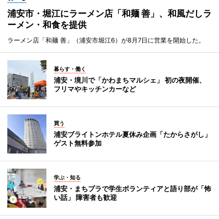
浦安市・堀江にラーメン店「和麺 善」、和風だしラ
ーメン・和食を提供
ラーメン店「和麺 善」（浦安市堀江6）が8月7日に営業を開始した。
暮らす・働く
浦安・境川で「かわまちマルシェ」 初の夜開催、
フリマやキッチンカーなど
買う
浦安ブライトンホテル夏休み企画「たからさがし」
ゲスト無料参加
学ぶ・知る
浦安・まちプラで学生ボランティアと語り部が「怖
い話」 障害者も歓迎