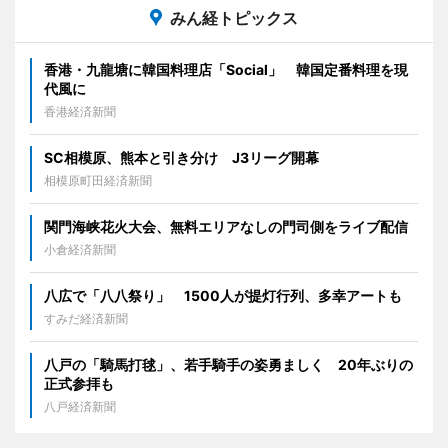
みん経トピックス
香港・九龍塘に韓国料理店「Social」 韓国定番料理を現
代風に
香港経済新聞
SC相模原、熊本と引き分け J3リーグ開幕
相模原町田経済新聞
関門海峡花火大会、無料エリアなしの門司側をライブ配信
小倉経済新聞
八広で「八八祭り」 1500人が提灯行列、多幸アートも
すみだ経済新聞
八戸の「騎馬打毬」、若手騎手の姿勇ましく 20年ぶりの
正式参拝も
八戸経済新聞