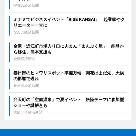
宇都宮経済新聞
ミナミでビジネスイベント「RISE KANSAI」 起業家やク
リエーター一堂に
なんば経済新聞
金沢・近江町市場入り口に肉まん「まんぷく屋」 能登か
ら移住、熊本支援も
金沢経済新聞
春日部のヒマワリスポット準備万端 開花はまだ先、天候
の影響で遅れ
春日部経済新聞
弁天町の「空庭温泉」で夏イベント 妖怪テーマに参加型
ショーや謎解きも
大阪ベイ経済新聞