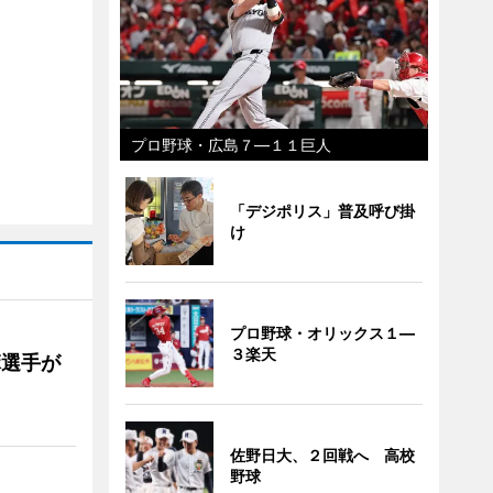
プロ野球・広島７―１１巨人
「デジポリス」普及呼び掛
け
プロ野球・オリックス１―
３楽天
麻選手が
佐野日大、２回戦へ 高校
野球