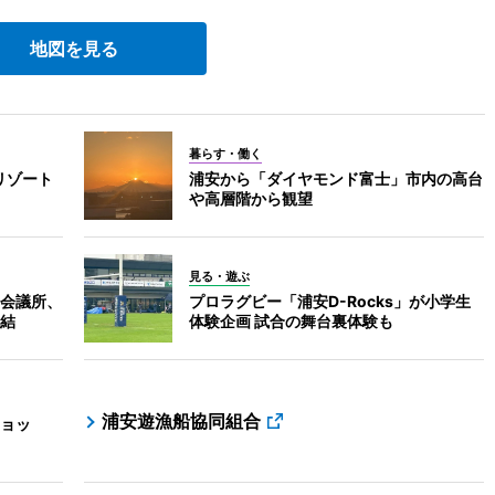
地図を見る
暮らす・働く
リゾート
浦安から「ダイヤモンド富士」市内の高台
や高層階から観望
見る・遊ぶ
会議所、
プロラグビー「浦安D-Rocks」が小学生
結
体験企画 試合の舞台裏体験も
浦安遊漁船協同組合
ョッ