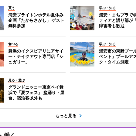
買う
学ぶ・知る
浦安ブライトンホテル夏休み
浦安・まちプラで
企画「たからさがし」 ゲスト
ティアと語り部が
無料参加
障害者も歓迎
食べる
学ぶ・知る
舞浜のイクスピアリにアサイ
浦安市の東野プー
ー・テイクアウト専門店「シ
ベント」プールア
ュガリー」
ク・タイム測定
見る・遊ぶ
グランドニッコー東京ベイ舞
浜で「夏フェス」 盆踊り・屋
台、宿泊客以外も
もっと見る
・働く