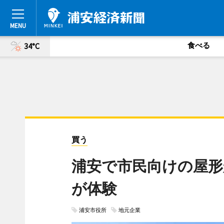
食べる
34°C
買う
浦安で市民向けの屋形
が体験
浦安市役所
地元企業