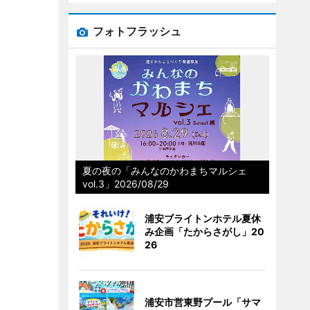
フォトフラッシュ
夏の夜の「みんなのかわまちマルシェ
vol.3」2026/08/29
浦安ブライトンホテル夏休
み企画「たからさがし」20
26
浦安市営東野プール「サマ