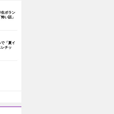
学生ボラン
「怖い話」
ルで「夏イ
スレチッ