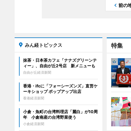
前の
みん経トピックス
特集
抹茶・日本茶カフェ「ナナズグリーンテ
ィー」、自由が丘2号店 新メニューも
自由が丘経済新聞
香港・ifcに「フォーシーズンズ」直営ケ
ーキショップ ポップアップ出店
香港経済新聞
小倉・魚町の台湾料理店「麗白」が10周
年 小倉南産の台湾野菜使う
小倉経済新聞