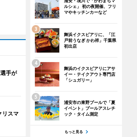
浦安・境川で「かわまちマ
ルシェ」 初の夜開催、フリ
マやキッチンカーなど
舞浜イクスピアリに、「江
戸前うなぎ かわ祥」千葉県
初出店
舞浜のイクスピアリにアサ
麻選手が
イー・テイクアウト専門店
「シュガリー」
浦安市の東野プールで「夏
イベント」プールアスレチ
クリスマ
ック・タイム測定
もっと見る