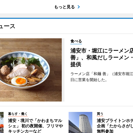
もっと見る
ュース
食べる
浦安市・堀江にラーメン
善」、和風だしラーメン
提供
ラーメン店「和麺 善」（浦安市堀江
日に営業を開始した。
暮らす・働く
買う
浦安・境川で「かわまちマル
浦安ブライトンホ
シェ」 初の夜開催、フリマや
企画「たからさがし
キッチンカーなど
無料参加