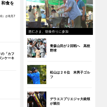
・和食を
6）が8月7
悠仁さま、朝食作りに参加
青森山田が２回戦へ 高校
野球
リの「カフ
パンケーキ
松山は２６位 米男子ゴル
フ
デラエスプリエジャ大統領
が就任