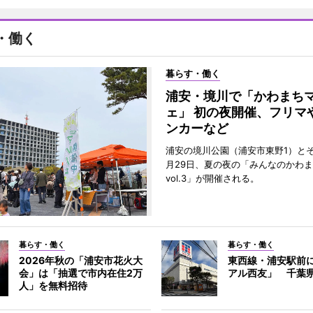
・働く
暮らす・働く
浦安・境川で「かわまち
ェ」 初の夜開催、フリマ
ンカーなど
浦安の境川公園（浦安市東野1）と
月29日、夏の夜の「みんなのかわ
vol.3」が開催される。
暮らす・働く
暮らす・働く
2026年秋の「浦安市花火大
東西線・浦安駅前
会」は「抽選で市内在住2万
アル西友」 千葉
人」を無料招待