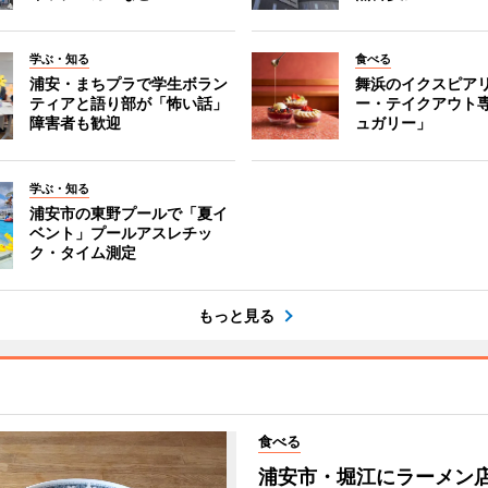
学ぶ・知る
食べる
浦安・まちプラで学生ボラン
舞浜のイクスピア
ティアと語り部が「怖い話」
ー・テイクアウト
障害者も歓迎
ュガリー」
学ぶ・知る
浦安市の東野プールで「夏イ
ベント」プールアスレチッ
ク・タイム測定
もっと見る
食べる
浦安市・堀江にラーメン