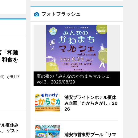
フォトフラッシュ
店「和麺
・和食を
夏の夜の「みんなのかわまちマルシェ
6）が8月7
vol.3」2026/08/29
浦安ブライトンホテル夏休
み企画「たからさがし」20
26
テル夏休み
」 ゲスト
浦安市営東野プール「サマ