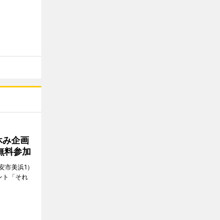
休み企画
無料参加
安市美浜1）
ント「それ