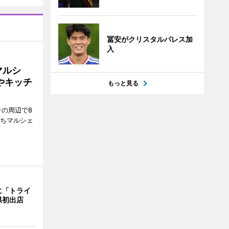
冨安がクリスタルパレス加
入
マルシ
やキッチ
もっと見る
その周辺で8
まちマルシェ
に「トライ
県初出店