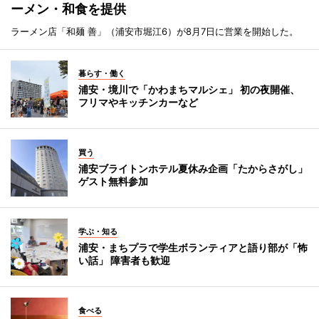
ーメン・和食を提供
ラーメン店「和麺 善」（浦安市堀江6）が8月7日に営業を開始した。
暮らす・働く
浦安・境川で「かわまちマルシェ」 初の夜開催、
フリマやキッチンカーなど
買う
浦安ブライトンホテル夏休み企画「たからさがし」
ゲスト無料参加
学ぶ・知る
浦安・まちプラで学生ボランティアと語り部が「怖
い話」 障害者も歓迎
食べる