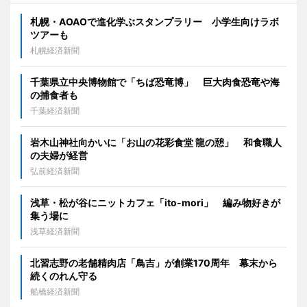
札幌・AOAOで進化学ぶスタンプラリー 小学生向けラボ
ツアーも
札幌経済新聞
千葉県立中央博物館で「ちば恐竜博」 巨大肉食恐竜や海
の捕食者も
千葉経済新聞
岩木山神社向かいに「お山の花彩食堂 龍の憩」 和食職人
の夫婦が経営
弘前経済新聞
浅草・松が谷にニットカフェ「ito-mori」 編み物好きが
集う場に
浅草経済新聞
北習志野の老舗精肉店「鳥吉」が創業170周年 幕末から
続くのれん守る
船橋経済新聞