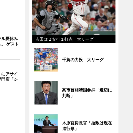
テル夏休み
吉田は２安打１打点 大リーグ
」 ゲスト
千賀の力投 大リーグ
リにアサイ
専門店「シ
高市首相靖国参拝「適切に
判断」
木原官房長官「拉致は現在
進行形」