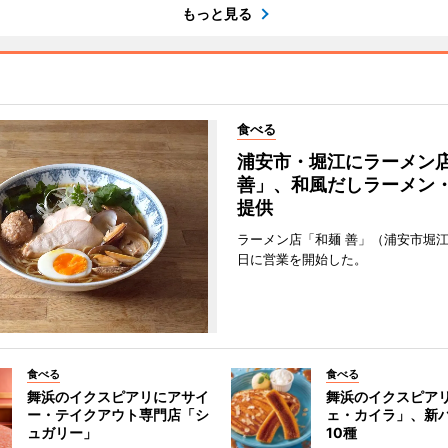
もっと見る
食べる
浦安市・堀江にラーメン
善」、和風だしラーメン
提供
ラーメン店「和麺 善」（浦安市堀江
日に営業を開始した。
食べる
食べる
舞浜のイクスピアリにアサイ
舞浜のイクスピア
ー・テイクアウト専門店「シ
ェ・カイラ」、新
ュガリー」
10種