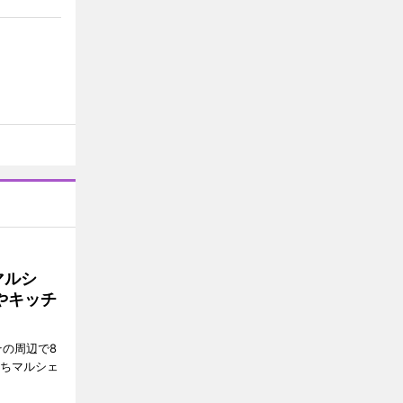
マルシ
やキッチ
その周辺で8
まちマルシェ