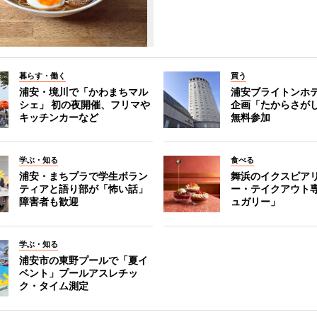
暮らす・働く
買う
浦安・境川で「かわまちマル
浦安ブライトンホ
シェ」 初の夜開催、フリマや
企画「たからさがし
キッチンカーなど
無料参加
学ぶ・知る
食べる
浦安・まちプラで学生ボラン
舞浜のイクスピア
ティアと語り部が「怖い話」
ー・テイクアウト
障害者も歓迎
ュガリー」
学ぶ・知る
浦安市の東野プールで「夏イ
ベント」プールアスレチッ
ク・タイム測定