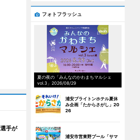
フォトフラッシュ
夏の夜の「みんなのかわまちマルシェ
vol.3」2026/08/29
浦安ブライトンホテル夏休
み企画「たからさがし」20
26
麻選手が
浦安市営東野プール「サマ