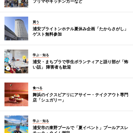
フリマやキッチンカーなど
買う
浦安ブライトンホテル夏休み企画「たからさがし」
ゲスト無料参加
学ぶ・知る
浦安・まちプラで学生ボランティアと語り部が「怖
い話」 障害者も歓迎
食べる
舞浜のイクスピアリにアサイー・テイクアウト専門
店「シュガリー」
学ぶ・知る
浦安市の東野プールで「夏イベント」プールアスレ
チック・タイム測定