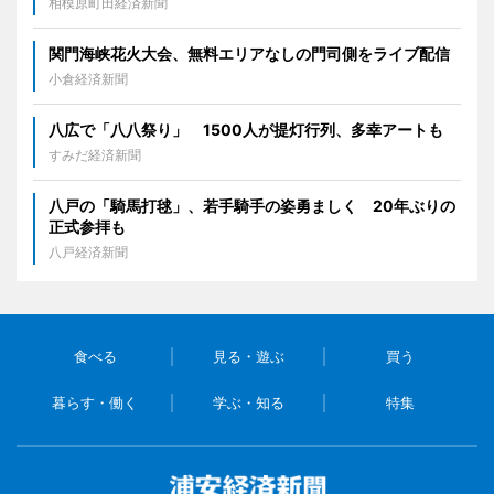
相模原町田経済新聞
関門海峡花火大会、無料エリアなしの門司側をライブ配信
小倉経済新聞
八広で「八八祭り」 1500人が提灯行列、多幸アートも
すみだ経済新聞
八戸の「騎馬打毬」、若手騎手の姿勇ましく 20年ぶりの
正式参拝も
八戸経済新聞
食べる
見る・遊ぶ
買う
暮らす・働く
学ぶ・知る
特集