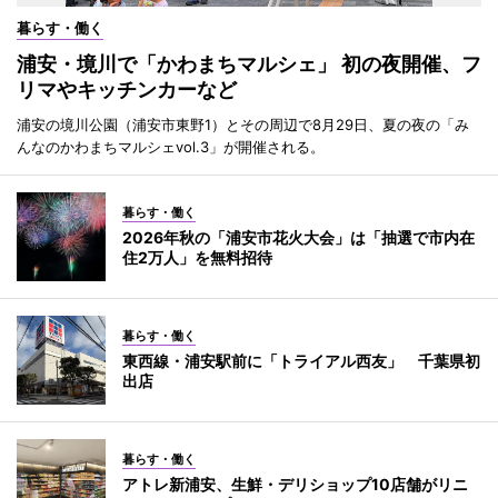
暮らす・働く
浦安・境川で「かわまちマルシェ」 初の夜開催、フ
リマやキッチンカーなど
浦安の境川公園（浦安市東野1）とその周辺で8月29日、夏の夜の「み
んなのかわまちマルシェvol.3」が開催される。
暮らす・働く
2026年秋の「浦安市花火大会」は「抽選で市内在
住2万人」を無料招待
暮らす・働く
東西線・浦安駅前に「トライアル西友」 千葉県初
出店
暮らす・働く
アトレ新浦安、生鮮・デリショップ10店舗がリニ