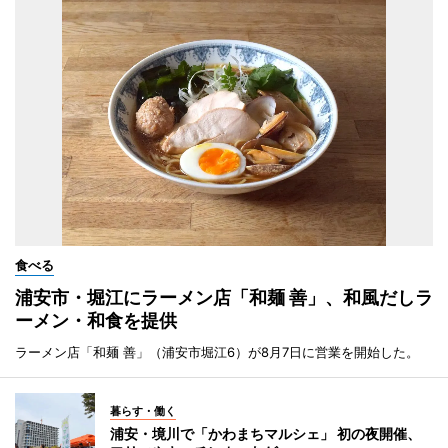
食べる
浦安市・堀江にラーメン店「和麺 善」、和風だしラ
ーメン・和食を提供
ラーメン店「和麺 善」（浦安市堀江6）が8月7日に営業を開始した。
暮らす・働く
浦安・境川で「かわまちマルシェ」 初の夜開催、