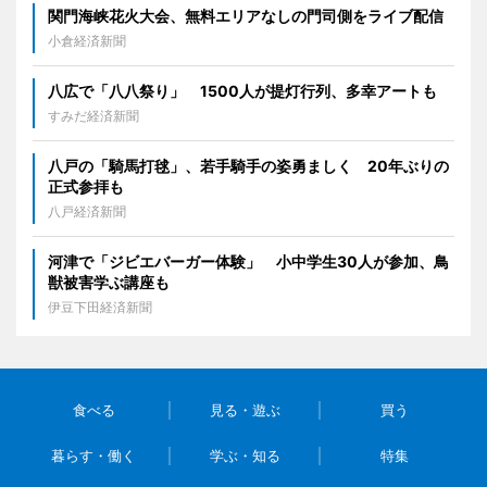
関門海峡花火大会、無料エリアなしの門司側をライブ配信
小倉経済新聞
八広で「八八祭り」 1500人が提灯行列、多幸アートも
すみだ経済新聞
八戸の「騎馬打毬」、若手騎手の姿勇ましく 20年ぶりの
正式参拝も
八戸経済新聞
河津で「ジビエバーガー体験」 小中学生30人が参加、鳥
獣被害学ぶ講座も
伊豆下田経済新聞
食べる
見る・遊ぶ
買う
暮らす・働く
学ぶ・知る
特集