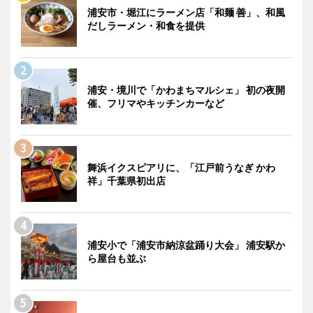
浦安市・堀江にラーメン店「和麺 善」、和風
だしラーメン・和食を提供
浦安・境川で「かわまちマルシェ」 初の夜開
催、フリマやキッチンカーなど
舞浜イクスピアリに、「江戸前うなぎ かわ
祥」千葉県初出店
浦安小で「浦安市納涼盆踊り大会」 浦安駅か
ら屋台も並ぶ