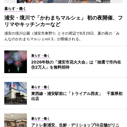
暮らす・働く
浦安・境川で「かわまちマルシェ」 初の夜開催、フ
リマやキッチンカーなど
浦安の境川公園（浦安市東野1）とその周辺で8月29日、夏の夜の「み
んなのかわまちマルシェvol.3」が開催される。
暮らす・働く
2026年秋の「浦安市花火大会」は「抽選で市内在
住2万人」を無料招待
暮らす・働く
東西線・浦安駅前に「トライアル西友」 千葉県初
出店
暮らす・働く
アトレ新浦安、生鮮・デリショップ10店舗がリニ