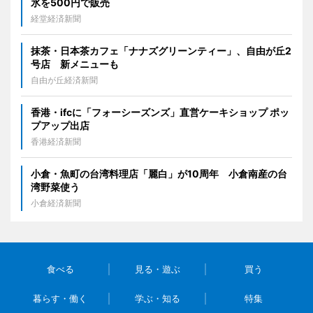
氷を500円で販売
経堂経済新聞
抹茶・日本茶カフェ「ナナズグリーンティー」、自由が丘2
号店 新メニューも
自由が丘経済新聞
香港・ifcに「フォーシーズンズ」直営ケーキショップ ポッ
プアップ出店
香港経済新聞
小倉・魚町の台湾料理店「麗白」が10周年 小倉南産の台
湾野菜使う
小倉経済新聞
食べる
見る・遊ぶ
買う
暮らす・働く
学ぶ・知る
特集