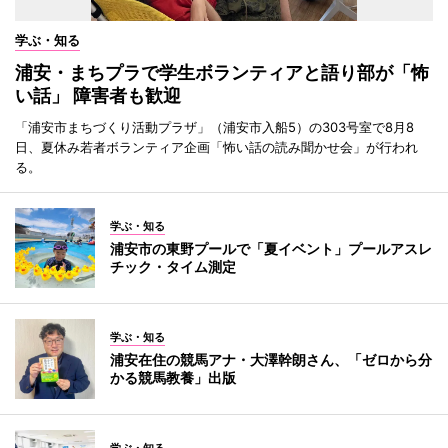
学ぶ・知る
浦安・まちプラで学生ボランティアと語り部が「怖
い話」 障害者も歓迎
「浦安市まちづくり活動プラザ」（浦安市入船5）の303号室で8月8
日、夏休み若者ボランティア企画「怖い話の読み聞かせ会」が行われ
る。
学ぶ・知る
浦安市の東野プールで「夏イベント」プールアスレ
チック・タイム測定
学ぶ・知る
浦安在住の競馬アナ・大澤幹朗さん、「ゼロから分
かる競馬教養」出版
学ぶ・知る