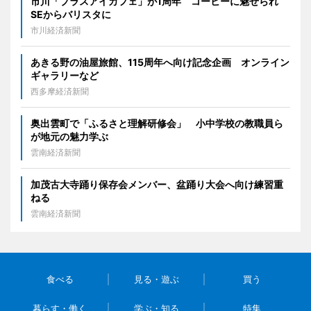
市川「プラスアイカフェ」が1周年 コーヒーに魅せられ
SEからバリスタに
市川経済新聞
あきる野の油屋旅館、115周年へ向け記念企画 オンライン
ギャラリーなど
西多摩経済新聞
奥出雲町で「ふるさと理解研修会」 小中学校の教職員ら
が地元の魅力学ぶ
雲南経済新聞
加茂古大寺踊り保存会メンバー、盆踊り大会へ向け練習重
ねる
雲南経済新聞
食べる
見る・遊ぶ
買う
暮らす・働く
学ぶ・知る
特集