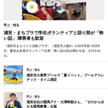
学ぶ・知る
浦安・まちプラで学生ボランティアと語り部が「怖
い話」 障害者も歓迎
「浦安市まちづくり活動プラザ」（浦安市入船5）の303号室で8月8
日、夏休み若者ボランティア企画「怖い話の読み聞かせ会」が行われ
る。
学ぶ・知る
浦安市の東野プールで「夏イベント」プールアスレ
チック・タイム測定
学ぶ・知る
浦安在住の競馬アナ・大澤幹朗さん、「ゼロから分
かる競馬教養」出版