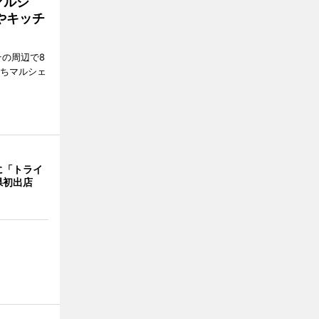
マルシ
やキッチ
その周辺で8
まちマルシェ
に「トライ
県初出店