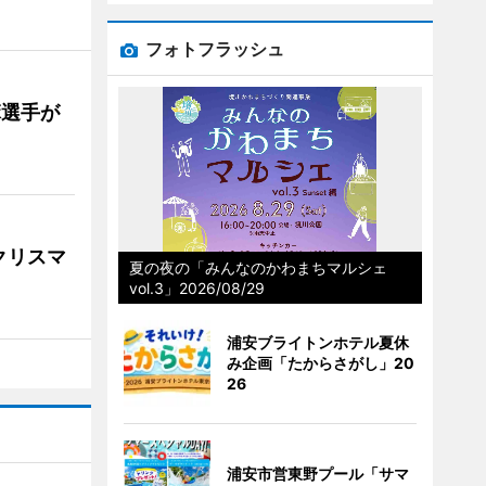
フォトフラッシュ
麻選手が
クリスマ
夏の夜の「みんなのかわまちマルシェ
vol.3」2026/08/29
浦安ブライトンホテル夏休
み企画「たからさがし」20
26
浦安市営東野プール「サマ