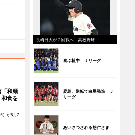
長崎日大が２回戦へ 高校野球
喜ぶ植中 Ｊリーグ
店「和麺
鹿島、逆転で白星発進 Ｊ
リーグ
・和食を
6）が8月7
あいさつされる悠仁さま