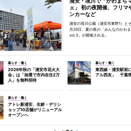
浦安・境川で「かわまち
ェ」 初の夜開催、フリマ
ンカーなど
浦安の境川公園（浦安市東野1）と
月29日、夏の夜の「みんなのかわ
vol.3」が開催される。
暮らす・働く
暮らす・働く
2026年秋の「浦安市花火大
東西線・浦安駅前
会」は「抽選で市内在住2万
アル西友」 千葉
人」を無料招待
暮らす・働く
アトレ新浦安、生鮮・デリシ
ョップ10店舗がリニューアル
オープンへ