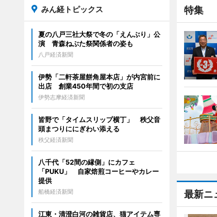
みん経トピックス
特集
夏の八戸三社大祭で冬の「えんぶり」公
演 青森ねぶた祭関係者の姿も
八戸経済新聞
伊勢「二軒茶屋餅角屋本店」が内宮前に
出店 創業450年間で初の支店
伊勢志摩経済新聞
皆野で「タイムスリップ横丁」 秩父音
頭まつりににぎわい添える
秩父経済新聞
八千代「52間の縁側」にカフェ
「PUKU」 自家焙煎コーヒーやカレー
提供
船橋経済新聞
最新ニ
江東・清澄白河の雑貨店、猫アイテム専