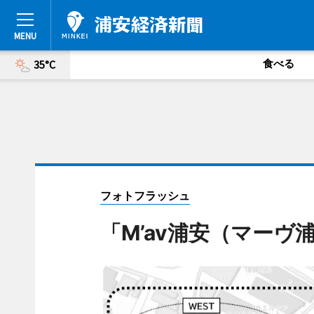
食べる
35°C
フォトフラッシュ
「M’av浦安（マーヴ