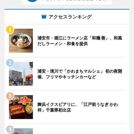
アクセスランキング
浦安市・堀江にラーメン店「和麺 善」、和風
だしラーメン・和食を提供
浦安・境川で「かわまちマルシェ」 初の夜開
催、フリマやキッチンカーなど
舞浜イクスピアリに、「江戸前うなぎ かわ
祥」千葉県初出店