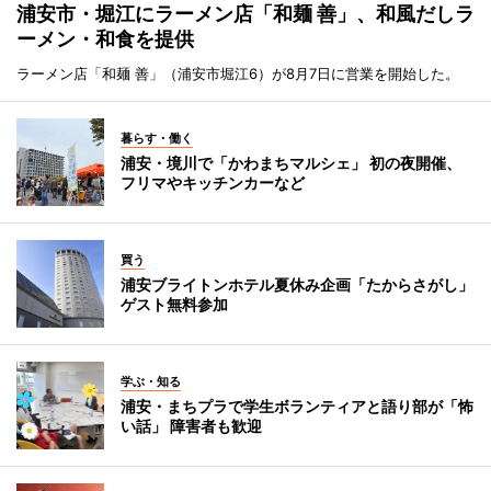
浦安市・堀江にラーメン店「和麺 善」、和風だしラ
ーメン・和食を提供
ラーメン店「和麺 善」（浦安市堀江6）が8月7日に営業を開始した。
暮らす・働く
浦安・境川で「かわまちマルシェ」 初の夜開催、
フリマやキッチンカーなど
買う
浦安ブライトンホテル夏休み企画「たからさがし」
ゲスト無料参加
学ぶ・知る
浦安・まちプラで学生ボランティアと語り部が「怖
い話」 障害者も歓迎