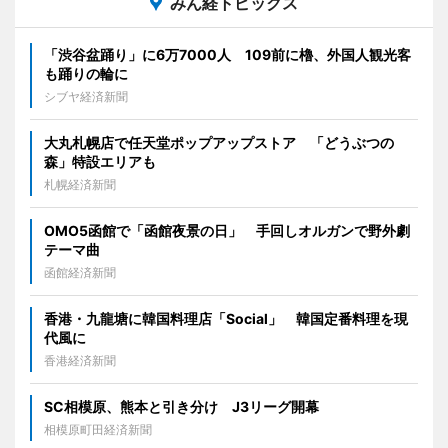
みん経トピックス
「渋谷盆踊り」に6万7000人 109前に櫓、外国人観光客
も踊りの輪に
シブヤ経済新聞
大丸札幌店で任天堂ポップアップストア 「どうぶつの
森」特設エリアも
札幌経済新聞
OMO5函館で「函館夜景の日」 手回しオルガンで野外劇
テーマ曲
函館経済新聞
香港・九龍塘に韓国料理店「Social」 韓国定番料理を現
代風に
香港経済新聞
SC相模原、熊本と引き分け J3リーグ開幕
相模原町田経済新聞