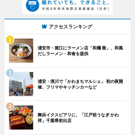
アクセスランキング
浦安市・堀江にラーメン店「和麺 善」、和風
だしラーメン・和食を提供
浦安・境川で「かわまちマルシェ」 初の夜開
催、フリマやキッチンカーなど
舞浜イクスピアリに、「江戸前うなぎ かわ
祥」千葉県初出店