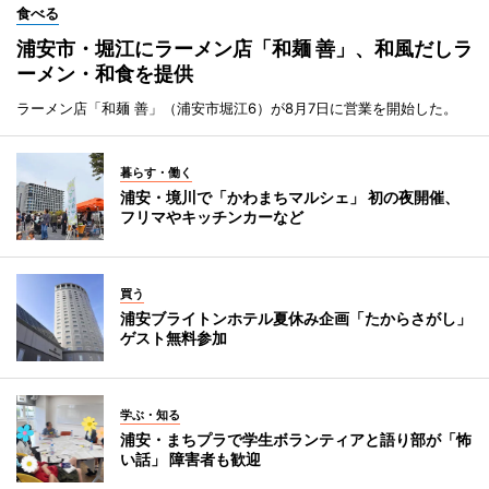
食べる
浦安市・堀江にラーメン店「和麺 善」、和風だしラ
ーメン・和食を提供
ラーメン店「和麺 善」（浦安市堀江6）が8月7日に営業を開始した。
暮らす・働く
浦安・境川で「かわまちマルシェ」 初の夜開催、
フリマやキッチンカーなど
買う
浦安ブライトンホテル夏休み企画「たからさがし」
ゲスト無料参加
学ぶ・知る
浦安・まちプラで学生ボランティアと語り部が「怖
い話」 障害者も歓迎