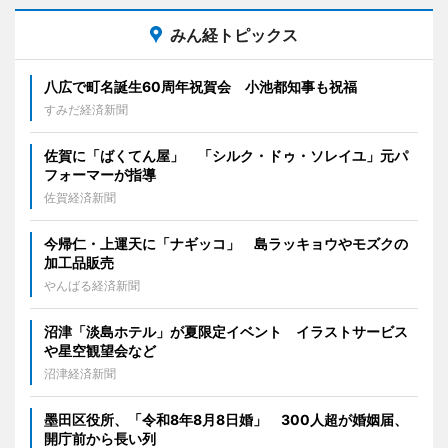
みん経トピックス
八広で町名誕生60周年祝賀会 小池都知事も祝福
すみだ経済新聞
佐賀に「ばくてん屋」 「シルク・ドゥ・ソレイユ」元パ
フォーマーが指導
佐賀経済新聞
今帰仁・上運天に「ナギッコ」 島ラッキョウやモズクの
加工品販売
やんばる経済新聞
沼津「淡島ホテル」が夏限定イベント イラストサービス
や星空観望会など
沼津経済新聞
墨田区役所、「令和8年8月8日婚」 300人超が婚姻届、
開庁前から長い列