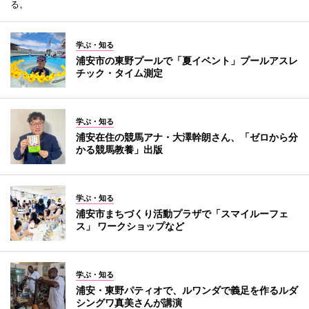
る。
学ぶ・知る
浦安市の東野プールで「夏イベント」プールアスレ
チック・タイム測定
学ぶ・知る
浦安在住の競馬アナ・大澤幹朗さん、「ゼロから分
かる競馬教養」出版
学ぶ・知る
浦安市まちづくり活動プラザで「スマイルーフェ
ス」 ワークショップなど
学ぶ・知る
浦安・東野パティオで、ルワンダで義足を作るルダ
シングワ真美さんが講演