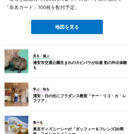
「命名カード」100枚を配付予定。
地図を見る
見る・遊ぶ
浦安市交通公園生まれのカピバラが出産 初の外出体験
も
学ぶ・知る
浦安・日の出にフラダンス教室「ナー・リコ・カ・レ
フフア」
食べる
東京ディズニーシーが「ダッフィー＆フレンズ20周
年」スペシャルメニュー