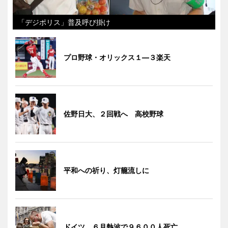
「デジポリス」普及呼び掛け
プロ野球・オリックス１―３楽天
佐野日大、２回戦へ 高校野球
平和への祈り、灯籠流しに
ドイツ、６月熱波で９６００人死亡