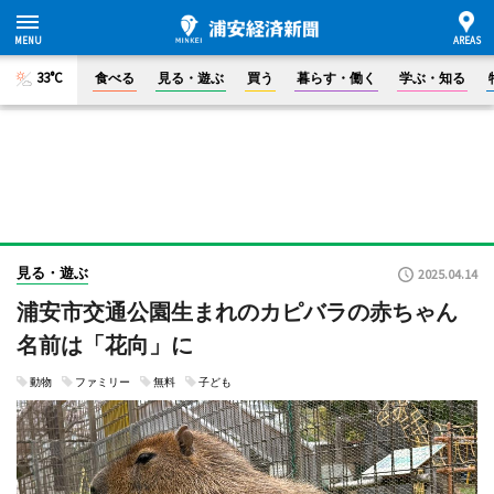
33°C
食べる
見る・遊ぶ
買う
暮らす・働く
学ぶ・知る
見る・遊ぶ
2025.04.14
浦安市交通公園生まれのカピバラの赤ちゃん
名前は「花向」に
動物
ファミリー
無料
子ども