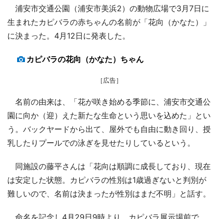
浦安市交通公園（浦安市美浜2）の動物広場で3月7日に
生まれたカピバラの赤ちゃんの名前が「花向（かなた）」
に決まった。4月12日に発表した。
カピバラの花向（かなた）ちゃん
［広告］
名前の由来は、「花が咲き始める季節に、浦安市交通公
園に向か（迎）えた新たな生命という思いを込めた」とい
う。バックヤードから出て、屋外でも自由に動き回り、授
乳したりプールでの泳ぎを見せたりしているという。
同施設の藤平さんは「花向は順調に成長しており、現在
は安定した状態。カピバラの性別は1歳過ぎないと判別が
難しいので、名前は決まったが性別はまだ不明」と話す。
命名を記念し4月29日9時より、カピバラ展示場前で