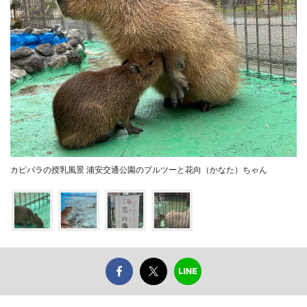
カピバラの授乳風景 浦安交通公園のプルツーと花向（かなた）ちゃん