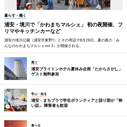
暮らす・働く
浦安・境川で「かわまちマルシェ」 初の夜開催、フ
リマやキッチンカーなど
浦安の境川公園（浦安市東野1）とその周辺で8月29日、夏の夜の「み
んなのかわまちマルシェvol.3」が開催される。
買う
浦安ブライトンホテル夏休み企画「たからさがし」
ゲスト無料参加
学ぶ・知る
浦安・まちプラで学生ボランティアと語り部が「怖
い話」 障害者も歓迎
食べる