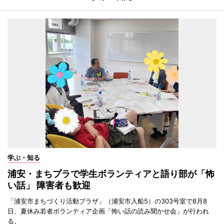
学ぶ・知る
浦安・まちプラで学生ボランティアと語り部が「怖
い話」 障害者も歓迎
「浦安市まちづくり活動プラザ」（浦安市入船5）の303号室で8月8
日、夏休み若者ボランティア企画「怖い話の読み聞かせ会」が行われ
る。