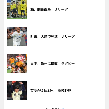
柏、開幕白星 Ｊリーグ
町田、大勝で発進 Ｊリーグ
日本、豪州に惜敗 ラグビー
英明が２回戦へ 高校野球