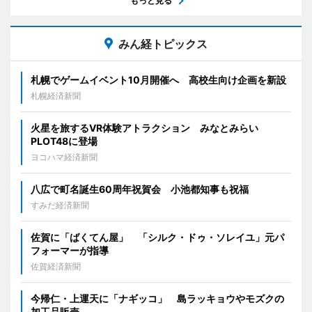
もっと見る
みん経トピックス
札幌でゲームイベント10月開催へ 高校生向け企画を新設
札幌経済新聞
火星を旅するVR体験アトラクション みなとみらい
PLOT48に登場
ヨコハマ経済新聞
八広で町名誕生60周年祝賀会 小池都知事も祝福
すみだ経済新聞
佐賀に「ばくてん屋」 「シルク・ドゥ・ソレイユ」元パ
フォーマーが指導
佐賀経済新聞
今帰仁・上運天に「ナギッコ」 島ラッキョウやモズクの
加工品販売