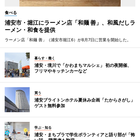
食べる
浦安市・堀江にラーメン店「和麺 善」、和風だしラ
ーメン・和食を提供
ラーメン店「和麺 善」（浦安市堀江6）が8月7日に営業を開始した。
暮らす・働く
浦安・境川で「かわまちマルシェ」 初の夜開催、
フリマやキッチンカーなど
買う
浦安ブライトンホテル夏休み企画「たからさがし」
ゲスト無料参加
学ぶ・知る
浦安・まちプラで学生ボランティアと語り部が「怖