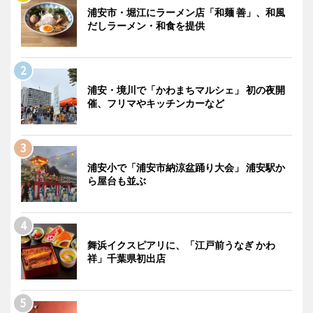
浦安市・堀江にラーメン店「和麺 善」、和風
だしラーメン・和食を提供
浦安・境川で「かわまちマルシェ」 初の夜開
催、フリマやキッチンカーなど
浦安小で「浦安市納涼盆踊り大会」 浦安駅か
ら屋台も並ぶ
舞浜イクスピアリに、「江戸前うなぎ かわ
祥」千葉県初出店