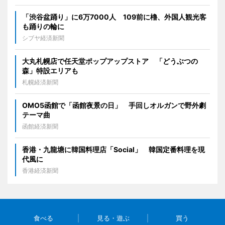
「渋谷盆踊り」に6万7000人 109前に櫓、外国人観光客
も踊りの輪に
シブヤ経済新聞
大丸札幌店で任天堂ポップアップストア 「どうぶつの
森」特設エリアも
札幌経済新聞
OMO5函館で「函館夜景の日」 手回しオルガンで野外劇
テーマ曲
函館経済新聞
香港・九龍塘に韓国料理店「Social」 韓国定番料理を現
代風に
香港経済新聞
食べる
見る・遊ぶ
買う