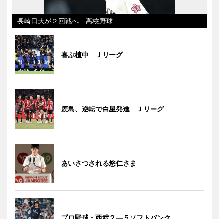
長崎日大が２回戦へ 高校野球
喜ぶ植中 Ｊリーグ
鹿島、逆転で白星発進 Ｊリーグ
あいさつされる悠仁さま
プロ野球・西武２―５ソフトバンク