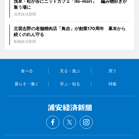
浅草・松が谷にニットカフェ「ito-mori」 編み物好きが
集う場に
浅草経済新聞
北習志野の老舗精肉店「鳥吉」が創業170周年 幕末から
続くのれん守る
船橋経済新聞
食べる
見る・遊ぶ
買う
暮らす・働く
学ぶ・知る
特集