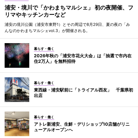
浦安・境川で「かわまちマルシェ」 初の夜開催、フ
リマやキッチンカーなど
浦安の境川公園（浦安市東野1）とその周辺で8月29日、夏の夜の「み
んなのかわまちマルシェvol.3」が開催される。
暮らす・働く
2026年秋の「浦安市花火大会」は「抽選で市内在
住2万人」を無料招待
暮らす・働く
東西線・浦安駅前に「トライアル西友」 千葉県初
出店
暮らす・働く
アトレ新浦安、生鮮・デリショップ10店舗がリニ
ューアルオープンへ