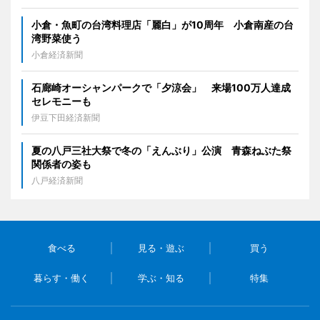
小倉・魚町の台湾料理店「麗白」が10周年 小倉南産の台
湾野菜使う
小倉経済新聞
石廊崎オーシャンパークで「夕涼会」 来場100万人達成
セレモニーも
伊豆下田経済新聞
夏の八戸三社大祭で冬の「えんぶり」公演 青森ねぶた祭
関係者の姿も
八戸経済新聞
食べる
見る・遊ぶ
買う
暮らす・働く
学ぶ・知る
特集