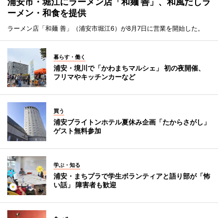
浦安市・堀江にラーメン店「和麺 善」、和風だしラ
ーメン・和食を提供
ラーメン店「和麺 善」（浦安市堀江6）が8月7日に営業を開始した。
暮らす・働く
浦安・境川で「かわまちマルシェ」 初の夜開催、
フリマやキッチンカーなど
買う
浦安ブライトンホテル夏休み企画「たからさがし」
ゲスト無料参加
学ぶ・知る
浦安・まちプラで学生ボランティアと語り部が「怖
い話」 障害者も歓迎