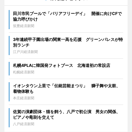
田川市民プールで「バリアフリーデイ」 開催に向けCFで
協力呼びかけ
筑豊経済新聞
3年連続甲子園出場の関東一高を応援 グリーンパレスが特
別ランチ
江戸川経済新聞
札幌4PLAに韓国発フォトブース 北海道初の常設店
札幌経済新聞
イオンタウン上里で「伝統芸能まつり」 獅子舞や太鼓、
着物体験も
本庄経済新聞
佐賀の演劇団体・猫を飼う、八戸で初公演 男女の関係、
ピアノや彫刻を交えて
八戸経済新聞