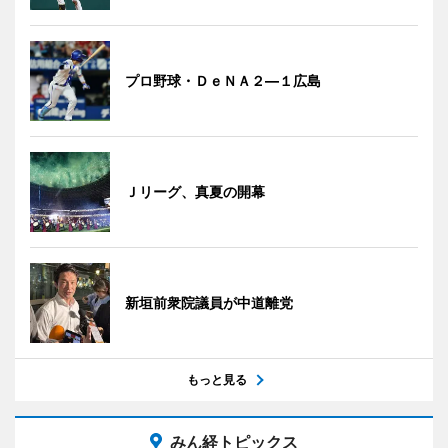
プロ野球・ＤｅＮＡ２―１広島
Ｊリーグ、真夏の開幕
新垣前衆院議員が中道離党
もっと見る
みん経トピックス