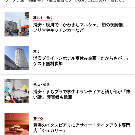
ラーメン店「和麺 善」（浦安市堀江6）が8月7日に営業を開始した。
暮らす・働く
浦安・境川で「かわまちマルシェ」 初の夜開催、
フリマやキッチンカーなど
買う
浦安ブライトンホテル夏休み企画「たからさがし」
ゲスト無料参加
学ぶ・知る
浦安・まちプラで学生ボランティアと語り部が「怖
い話」 障害者も歓迎
食べる
舞浜のイクスピアリにアサイー・テイクアウト専門
店「シュガリー」