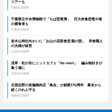
ツアーも
札幌経済新聞
千葉県立中央博物館で「ちば恐竜博」 巨大肉食恐竜や海
の捕食者も
千葉経済新聞
岩木山神社向かいに「お山の花彩食堂 龍の憩」 和食職人
の夫婦が経営
弘前経済新聞
浅草・松が谷にニットカフェ「ito-mori」 編み物好きが
集う場に
浅草経済新聞
北習志野の老舗精肉店「鳥吉」が創業170周年 幕末から
続くのれん守る
船橋経済新聞