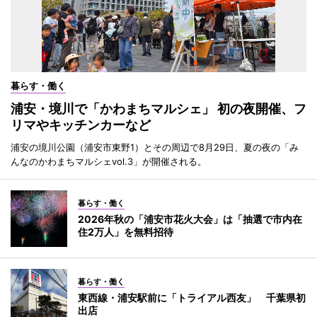
暮らす・働く
浦安・境川で「かわまちマルシェ」 初の夜開催、フ
リマやキッチンカーなど
浦安の境川公園（浦安市東野1）とその周辺で8月29日、夏の夜の「み
んなのかわまちマルシェvol.3」が開催される。
暮らす・働く
2026年秋の「浦安市花火大会」は「抽選で市内在
住2万人」を無料招待
暮らす・働く
東西線・浦安駅前に「トライアル西友」 千葉県初
出店