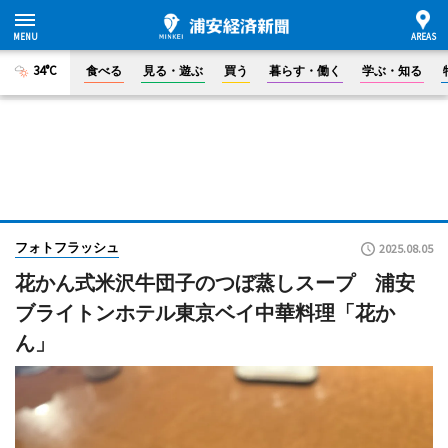
34°C
食べる
見る・遊ぶ
買う
暮らす・働く
学ぶ・知る
フォトフラッシュ
2025.08.05
花かん式米沢牛団子のつぼ蒸しスープ 浦安
ブライトンホテル東京ベイ中華料理「花か
ん」