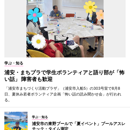
学ぶ・知る
浦安・まちプラで学生ボランティアと語り部が「怖
い話」 障害者も歓迎
「浦安市まちづくり活動プラザ」（浦安市入船5）の303号室で8月8
日、夏休み若者ボランティア企画「怖い話の読み聞かせ会」が行われ
る。
学ぶ・知る
浦安市の東野プールで「夏イベント」プールアスレ
チック・タイム測定