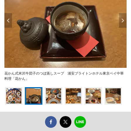
花かん式米沢牛団子のつぼ蒸しスープ 浦安ブライトンホテル東京ベイ中華
料理「花かん」