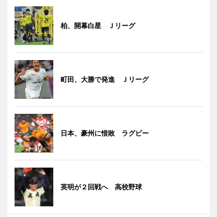
柏、開幕白星 Ｊリーグ
町田、大勝で発進 Ｊリーグ
日本、豪州に惜敗 ラグビー
英明が２回戦へ 高校野球