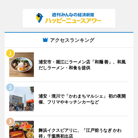
アクセスランキング
浦安市・堀江にラーメン店「和麺 善」、和風
だしラーメン・和食を提供
浦安・境川で「かわまちマルシェ」 初の夜開
催、フリマやキッチンカーなど
舞浜イクスピアリに、「江戸前うなぎ かわ
祥」千葉県初出店