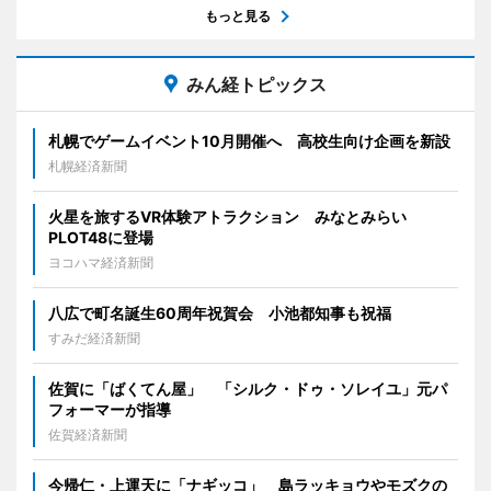
もっと見る
みん経トピックス
札幌でゲームイベント10月開催へ 高校生向け企画を新設
札幌経済新聞
火星を旅するVR体験アトラクション みなとみらい
PLOT48に登場
ヨコハマ経済新聞
八広で町名誕生60周年祝賀会 小池都知事も祝福
すみだ経済新聞
佐賀に「ばくてん屋」 「シルク・ドゥ・ソレイユ」元パ
フォーマーが指導
佐賀経済新聞
今帰仁・上運天に「ナギッコ」 島ラッキョウやモズクの