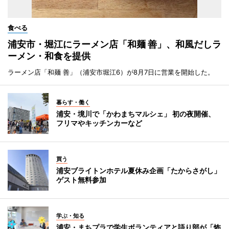
食べる
浦安市・堀江にラーメン店「和麺 善」、和風だしラ
ーメン・和食を提供
ラーメン店「和麺 善」（浦安市堀江6）が8月7日に営業を開始した。
暮らす・働く
浦安・境川で「かわまちマルシェ」 初の夜開催、
フリマやキッチンカーなど
買う
浦安ブライトンホテル夏休み企画「たからさがし」
ゲスト無料参加
学ぶ・知る
浦安・まちプラで学生ボランティアと語り部が「怖