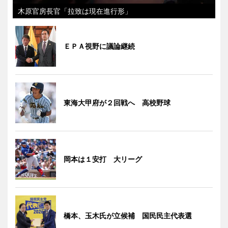
木原官房長官「拉致は現在進行形」
ＥＰＡ視野に議論継続
東海大甲府が２回戦へ 高校野球
岡本は１安打 大リーグ
橋本、玉木氏が立候補 国民民主代表選