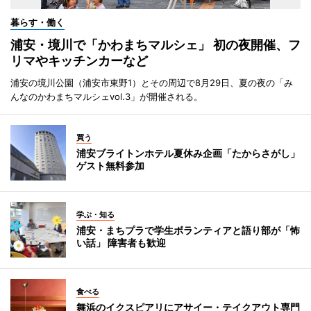
暮らす・働く
浦安・境川で「かわまちマルシェ」 初の夜開催、フ
リマやキッチンカーなど
浦安の境川公園（浦安市東野1）とその周辺で8月29日、夏の夜の「み
んなのかわまちマルシェvol.3」が開催される。
買う
浦安ブライトンホテル夏休み企画「たからさがし」
ゲスト無料参加
学ぶ・知る
浦安・まちプラで学生ボランティアと語り部が「怖
い話」 障害者も歓迎
食べる
舞浜のイクスピアリにアサイー・テイクアウト専門